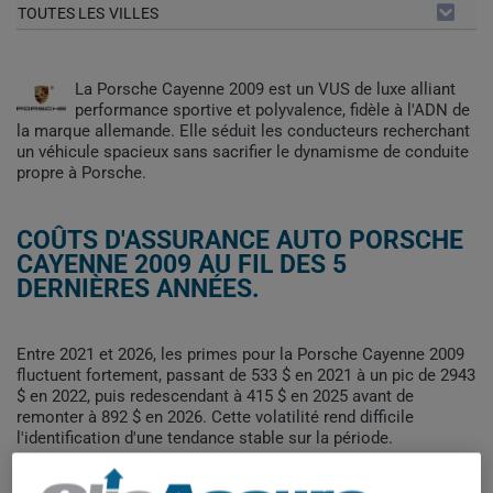
TOUTES LES VILLES
La Porsche Cayenne 2009 est un VUS de luxe alliant
performance sportive et polyvalence, fidèle à l'ADN de
la marque allemande. Elle séduit les conducteurs recherchant
un véhicule spacieux sans sacrifier le dynamisme de conduite
propre à Porsche.
COÛTS D'ASSURANCE AUTO PORSCHE
CAYENNE 2009 AU FIL DES 5
DERNIÈRES ANNÉES.
Entre 2021 et 2026, les primes pour la Porsche Cayenne 2009
fluctuent fortement, passant de 533 $ en 2021 à un pic de 2943
$ en 2022, puis redescendant à 415 $ en 2025 avant de
remonter à 892 $ en 2026. Cette volatilité rend difficile
l'identification d'une tendance stable sur la période.
Pour trouver la meilleur assurance pour votre véhicule
PORSCHE CAYENNE 2009, il est plus important que jamais de