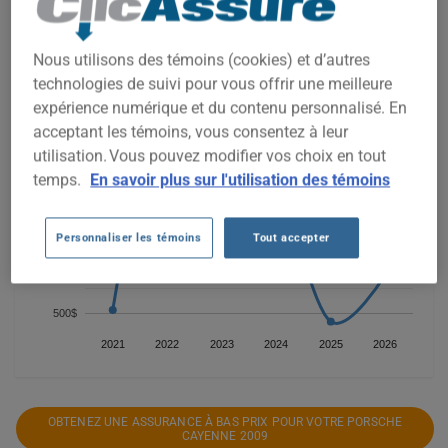
comparer les options disponibles.
Nous utilisons des témoins (cookies) et d’autres
3 000$
technologies de suivi pour vous offrir une meilleure
expérience numérique et du contenu personnalisé. En
2 500$
acceptant les témoins, vous consentez à leur
utilisation. Vous pouvez modifier vos choix en tout
2 000$
temps.
En savoir plus sur l'utilisation des témoins
1 500$
Personnaliser les témoins
Tout accepter
1 000$
500$
2021
2022
2023
2024
2025
2026
OBTENEZ UNE ASSURANCE À BAS PRIX POUR VOTRE PORSCHE
CAYENNE 2009