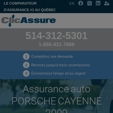
LE COMPARATEUR
EN
D'ASSURANCE #1 AU QUÉBEC
514-312-5301
1-855-431-7869
Complétez une demande
1
Recevez jusqu'à trois soumissions
2
Économisez temps et/ou argent
3
Assurance auto
PORSCHE CAYENNE