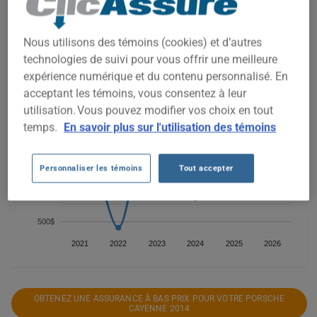
comparer les options disponibles.
Nous utilisons des témoins (cookies) et d’autres
3 000$
technologies de suivi pour vous offrir une meilleure
expérience numérique et du contenu personnalisé. En
2 500$
acceptant les témoins, vous consentez à leur
utilisation. Vous pouvez modifier vos choix en tout
2 000$
temps.
En savoir plus sur l'utilisation des témoins
1 500$
Personnaliser les témoins
Tout accepter
1 000$
500$
2021
2022
2023
2024
2025
2026
OBTENEZ UNE ASSURANCE À BAS PRIX POUR VOTRE PORSCHE
CAYENNE 2014