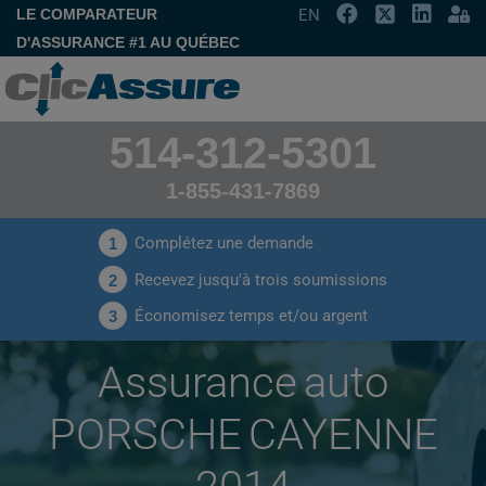
LE COMPARATEUR
EN
D'ASSURANCE #1 AU QUÉBEC
514-312-5301
1-855-431-7869
Complétez une demande
1
Recevez jusqu'à trois soumissions
2
Économisez temps et/ou argent
3
Assurance auto
PORSCHE CAYENNE