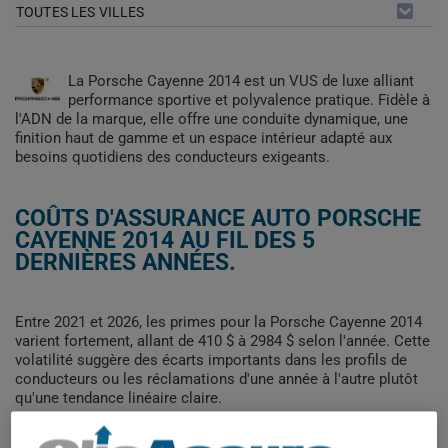
TOUTES LES VILLES
La Porsche Cayenne 2014 est un VUS de luxe alliant
performance sportive et polyvalence pratique. Fidèle à
l'ADN de la marque, elle offre une conduite dynamique, une
finition haut de gamme et un espace intérieur adapté aux
besoins quotidiens des conducteurs exigeants.
COÛTS D'ASSURANCE AUTO PORSCHE
CAYENNE 2014 AU FIL DES 5
DERNIÈRES ANNÉES.
Entre 2021 et 2026, les primes pour la Porsche Cayenne 2014
varient fortement, allant de 410 $ à 2984 $ selon l'année. Cette
volatilité suggère des écarts importants dans les profils de
conducteurs ou les réclamations d'une année à l'autre plutôt
qu'une tendance linéaire claire.
Pour trouver la meilleur assurance pour votre véhicule
PORSCHE CAYENNE 2014, il est plus important que jamais de