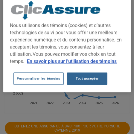
comparer les options disponibles.
Nous utilisons des témoins (cookies) et d’autres
6 000$
technologies de suivi pour vous offrir une meilleure
expérience numérique et du contenu personnalisé. En
5 000$
acceptant les témoins, vous consentez à leur
utilisation. Vous pouvez modifier vos choix en tout
temps.
En savoir plus sur l'utilisation des témoins
4 000$
3 000$
Personnaliser les témoins
Tout accepter
2 000$
2021
2022
2023
2024
2025
2026
OBTENEZ UNE ASSURANCE À BAS PRIX POUR VOTRE PORSCHE
CAYENNE 2019