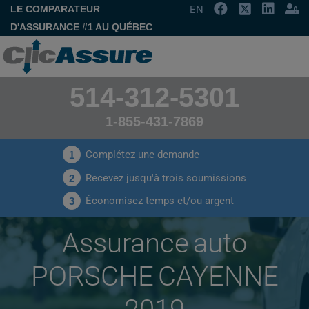
LE COMPARATEUR
EN
D'ASSURANCE #1 AU QUÉBEC
514-312-5301
1-855-431-7869
Complétez une demande
1
Recevez jusqu'à trois soumissions
2
Économisez temps et/ou argent
3
Assurance auto
PORSCHE CAYENNE