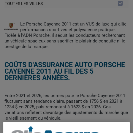
TOUTES LES VILLES
Le Porsche Cayenne 2011 est un VUS de luxe qui allie
performances sportives et polyvalence pratique.
Fidèle à l'ADN Porsche, il séduit les conducteurs recherchant
un véhicule spacieux sans sacrifier le plaisir de conduite ni le
prestige de la marque.
COÛTS D'ASSURANCE AUTO PORSCHE
CAYENNE 2011 AU FIL DES 5
DERNIÈRES ANNÉES.
Entre 2021 et 2026, les primes pour le Porsche Cayenne 2011
fluctuent sans tendance claire, passant de 1756 $ en 2021 à
1234 $ en 2025, puis remontant à 1623 $ en 2026. Ces
variations reflètent davantage des ajustements du marché que
le vieillissement du véhicule.
Pour trouver la meilleur assurance pour votre véhicule
PORSCHE CAYENNE 2011, il est plus important que jamais de