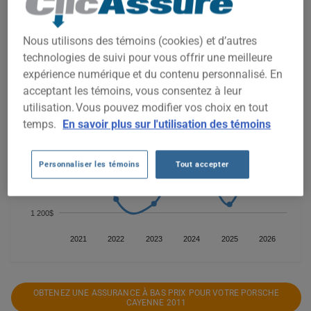
comparer les options disponibles.
Nous utilisons des témoins (cookies) et d’autres
technologies de suivi pour vous offrir une meilleure
1 800$
expérience numérique et du contenu personnalisé. En
acceptant les témoins, vous consentez à leur
utilisation. Vous pouvez modifier vos choix en tout
1 600$
temps.
En savoir plus sur l'utilisation des témoins
1 400$
Personnaliser les témoins
Tout accepter
1 200$
2021
2022
2023
2024
2025
2026
OBTENEZ UNE ASSURANCE À BAS PRIX POUR VOTRE PORSCHE
CAYENNE 2011