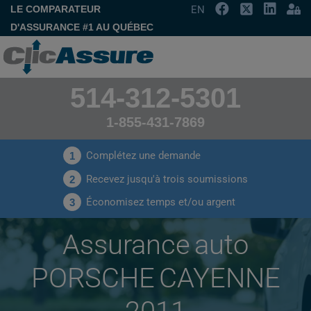
LE COMPARATEUR
EN
D'ASSURANCE #1 AU QUÉBEC
514-312-5301
1-855-431-7869
Complétez une demande
1
Recevez jusqu'à trois soumissions
2
Économisez temps et/ou argent
3
Assurance auto
PORSCHE CAYENNE