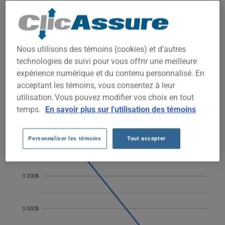
COÛTS D'ASSURANCE AUTO AUDI
SQ6 E-TRON 2025 DEPUIS 2025.
Nous utilisons des témoins (cookies) et d’autres
Nous n'avons pas encore suffisamment de données
d'assurance auto pour ce véhicule.
technologies de suivi pour vous offrir une meilleure
expérience numérique et du contenu personnalisé. En
Essayez un autre modèle ou une autre année, ou
commencez une soumission pour un prix personnalisé.
acceptant les témoins, vous consentez à leur
utilisation. Vous pouvez modifier vos choix en tout
Pour trouver la meilleur assurance pour votre véhicule AUDI
SQ6 E-TRON 2025, il est plus important que jamais de
temps.
En savoir plus sur l'utilisation des témoins
comparer les options disponibles.
Personnaliser les témoins
Tout accepter
3 400$
3 200$
3 000$