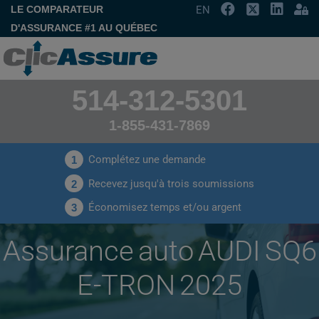
LE COMPARATEUR
EN
D'ASSURANCE #1 AU QUÉBEC
514-312-5301
1-855-431-7869
Complétez une demande
1
Recevez jusqu'à trois soumissions
2
Économisez temps et/ou argent
3
Assurance auto AUDI SQ6
E-TRON 2025