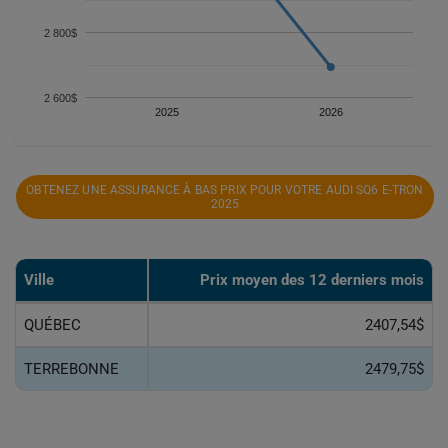
2 800$
2 600$
2025
2026
OBTENEZ UNE ASSURANCE À BAS PRIX POUR VOTRE AUDI SQ6 E-TRON
2025
Ville
Prix ​​moyen des 12 derniers mois
QUÉBEC
2407,54$
TERREBONNE
2479,75$