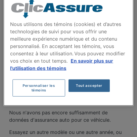
Villes
Nous utilisons des témoins (cookies) et d’autres
technologies de suivi pour vous offrir une
meilleure expérience numérique et du contenu
personnalisé. En acceptant les témoins, vous
consentez à leur utilisation. Vous pouvez modifier
COÛTS D'ASSURANCE
vos choix en tout temps.
En savoir plus sur
l'utilisation des témoins
AUTO BMW M3 2022 AU
FIL DES 5 DERNIÈRES
Personnaliser les
Tout accepter
témoins
ANNÉES.
Nous n'avons pas encore suffisamment de
données d'assurance auto pour ce véhicule.
Essayez un autre modèle ou une autre année, ou