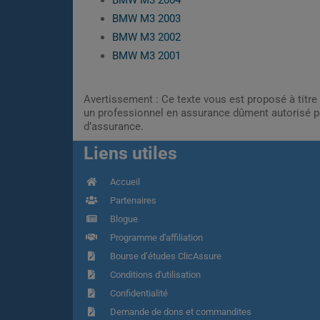
BMW M3 2004
BMW M3 2003
BMW M3 2002
BMW M3 2001
Avertissement : Ce texte vous est proposé à titre 
un professionnel en assurance dûment autorisé pe
d’assurance.
Liens utiles
Accueil
Partenaires
Blogue
Programme d'affiliation
Bourse d’études ClicAssure
Conditions d'utilisation
Confidentialité
Demande de dons et commandites