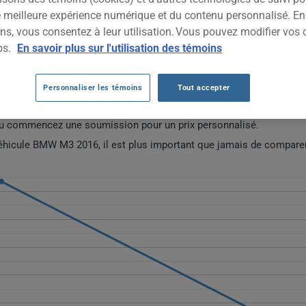
2016
TOUTES LES VIL
ne meilleure expérience numérique et du contenu personnalisé. E
ns, vous consentez à leur utilisation. Vous pouvez modifier vos 
ps.
En savoir plus sur l'utilisation des témoins
TO BMW M3 2016 DEPUIS 2021.
Personnaliser les témoins
Tout accepter
ées d'assurance auto pour ce véhicule.
ou commencez une soumission pour un prix personnalisé.
véhicule BMW M3 2016, il est plus important que jamais de comparer