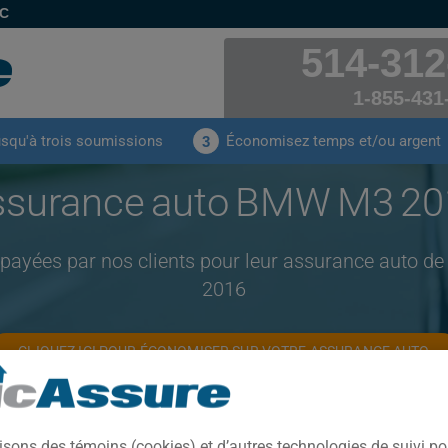
EC
514-312
1-855-431
usqu'à trois soumissions
Économisez temps et/ou argent
3
ssurance auto BMW M3 20
 payées par nos clients pour leur assurance auto
2016
CLIQUEZ ICI POUR ÉCONOMISER SUR VOTRE ASSURANCE AUTO
Année
Villes
isons des témoins (cookies) et d’autres technologies de suivi p