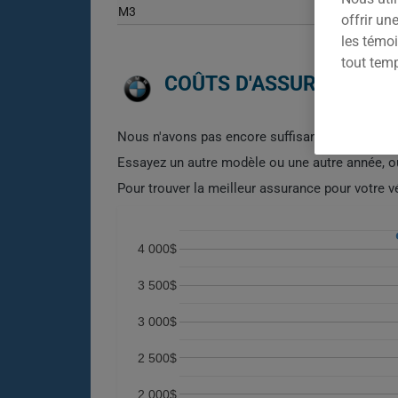
M3
offrir u
les témoi
tout tem
COÛTS D'ASSURANCE AU
Nous n'avons pas encore suffisamment de donn
Essayez un autre modèle ou une autre année, 
Pour trouver la meilleur assurance pour votre 
4 000$
3 500$
3 000$
2 500$
2 000$