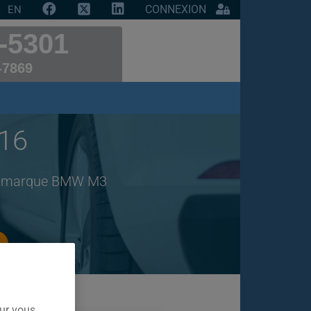
CONNEXION
EN
-5301
-7869
16
 de marque BMW M3
our vous