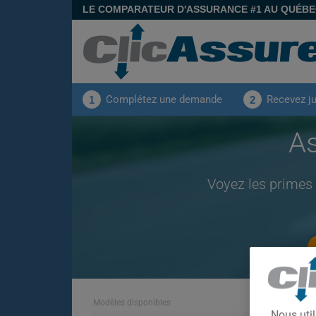
LE COMPARATEUR D'ASSURANCE #1 AU QUÉB
Complétez une demande
Recevez j
1
2
A
Voyez les primes
Modèles disponibles
Nous util