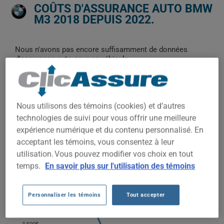
COÛTS D'ASSURANCE AUTO BMW
M3 2018 DEPUIS 2022.
Nous n'avons pas encore suffisamment de données
d'assurance auto pour ce véhicule.
Essayez un autre modèle ou une autre année, ou
commencez une soumission pour un prix personnalisé.
Pour trouver la meilleur assurance pour votre véhicule BMW
Nous utilisons des témoins (cookies) et d’autres
M3 2018, il est plus important que jamais de comparer les
options disponibles.
technologies de suivi pour vous offrir une meilleure
expérience numérique et du contenu personnalisé. En
acceptant les témoins, vous consentez à leur
utilisation. Vous pouvez modifier vos choix en tout
4 500$
temps.
En savoir plus sur l'utilisation des témoins
4 000$
Personnaliser les témoins
Tout accepter