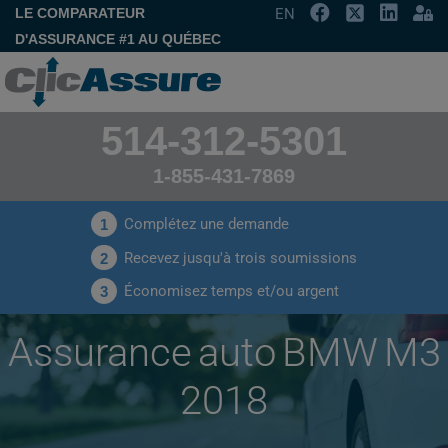
LE COMPARATEUR
EN
D'ASSURANCE #1 AU QUÉBEC
514-312-5301
1-855-431-7869
Complétez une demande
1
Recevez jusqu'à trois soumissions
2
Économisez temps et/ou argent
3
Assurance auto BMW M3
2018