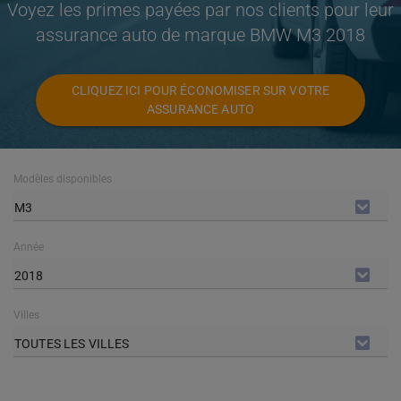
Voyez les primes payées par nos clients pour leur
assurance auto de marque BMW M3 2018
CLIQUEZ ICI POUR ÉCONOMISER SUR VOTRE
ASSURANCE AUTO
Modèles disponibles
M3
Année
2018
Villes
TOUTES LES VILLES