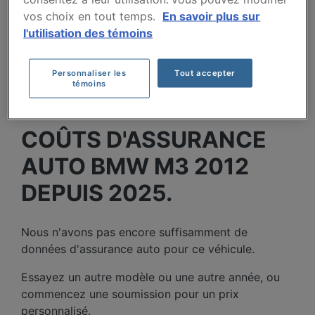
Villes
vos choix en tout temps.
En savoir plus sur
l'utilisation des témoins
Personnaliser les
Tout accepter
témoins
COÛTS D'ASSURANCE
AUTO BMW M3 2012
DEPUIS 2025.
Nous n'avons pas encore suffisamment de
données d'assurance auto pour ce véhicule.
Essayez un autre modèle ou une autre année, ou
commencez une soumission pour un prix
personnalisé.