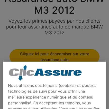
M3 2012
Voyez les primes payées par nos clients
pour leur assurance auto de marque BMW
M3 2012
Cliquez ici pour économiser sur votre
assurance auto
Modèles disponibles
Nous utilisons des témoins (cookies) et d’autres
Année
technologies de suivi pour vous offrir une
meilleure expérience numérique et du contenu
personnalisé. En acceptant les témoins, vous
consentez à leur utilisation. Vous pouvez modifier