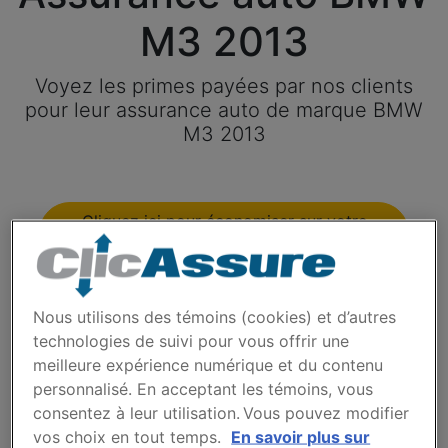
M3 2013
Voyez les primes payées par nos clients
pour leur assurance auto de marque BMW
M3 2013
Cliquez ici pour économiser sur votre
assurance auto
Modèles disponibles
Nous utilisons des témoins (cookies) et d’autres
technologies de suivi pour vous offrir une
meilleure expérience numérique et du contenu
Année
personnalisé. En acceptant les témoins, vous
consentez à leur utilisation. Vous pouvez modifier
vos choix en tout temps.
En savoir plus sur