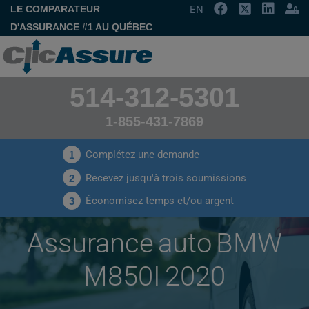
LE COMPARATEUR
EN
D'ASSURANCE #1 AU QUÉBEC
514-312-5301
1-855-431-7869
Complétez une demande
1
Recevez jusqu'à trois soumissions
2
Économisez temps et/ou argent
3
Assurance auto BMW
M850I 2020