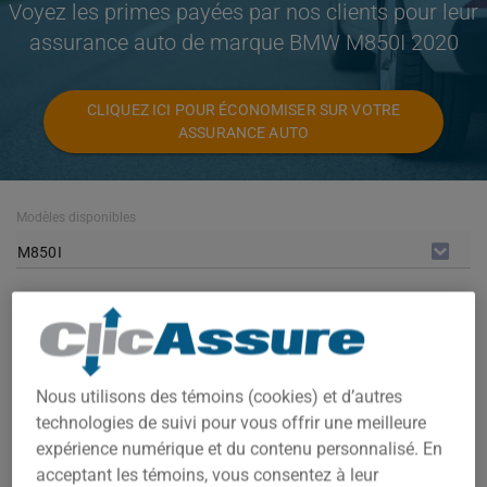
Voyez les primes payées par nos clients pour leur
assurance auto de marque BMW M850I 2020
CLIQUEZ ICI POUR ÉCONOMISER SUR VOTRE
ASSURANCE AUTO
Modèles disponibles
M850I
Année
2020
Villes
Nous utilisons des témoins (cookies) et d’autres
TOUTES LES VILLES
technologies de suivi pour vous offrir une meilleure
expérience numérique et du contenu personnalisé. En
acceptant les témoins, vous consentez à leur