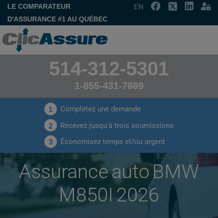
LE COMPARATEUR
EN
D'ASSURANCE #1 AU QUÉBEC
514-312-5301
1-855-431-7869
Complétez une demande
1
Recevez jusqu'à trois soumissions
2
Économisez temps et/ou argent
3
Assurance auto BMW
M850I 2026