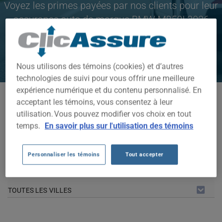
Voyez les primes payées par nos clients pour leur
assurance auto de marque BMW M850I 2026
CLIQUEZ ICI POUR ÉCONOMISER SUR VOTRE
ASSURANCE AUTO
Nous utilisons des témoins (cookies) et d’autres
technologies de suivi pour vous offrir une meilleure
expérience numérique et du contenu personnalisé. En
Modèles disponibles
acceptant les témoins, vous consentez à leur
utilisation. Vous pouvez modifier vos choix en tout
M850I
temps.
En savoir plus sur l'utilisation des témoins
Année
2026
Personnaliser les témoins
Tout accepter
Villes
TOUTES LES VILLES