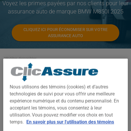
Voyez les primes payées par nos clients pour leur
assurance auto de marque BMW M850I 2025
CLIQUEZ ICI POUR ÉCONOMISER SUR VOTRE
ASSURANCE AUTO
Modèles disponibles
M850I
Année
Nous utilisons des témoins (cookies) et d’autres
2025
technologies de suivi pour vous offrir une meilleure
expérience numérique et du contenu personnalisé. En
Villes
acceptant les témoins, vous consentez à leur
TOUTES LES VILLES
utilisation. Vous pouvez modifier vos choix en tout
temps.
En savoir plus sur l'utilisation des témoins