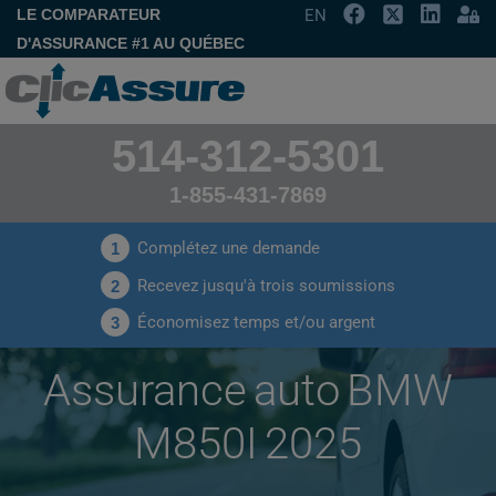
LE COMPARATEUR
EN
D'ASSURANCE #1 AU QUÉBEC
514-312-5301
1-855-431-7869
Complétez une demande
1
Recevez jusqu'à trois soumissions
2
Économisez temps et/ou argent
3
Assurance auto BMW
M850I 2025