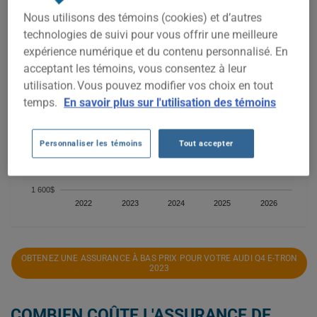
2 400$
Nous utilisons des témoins (cookies) et d’autres
technologies de suivi pour vous offrir une meilleure
expérience numérique et du contenu personnalisé. En
2 200$
acceptant les témoins, vous consentez à leur
utilisation. Vous pouvez modifier vos choix en tout
temps.
En savoir plus sur l'utilisation des témoins
2 000$
Personnaliser les témoins
Tout accepter
1 800$
1 600$
2022
2023
2024
2025
2026
OBTENEZ UNE ASSURANCE À BAS PRIX POUR VOTRE AUDI Q4 E-TRON
2023
COMBIEN COÛTE L'ASSURANCE DE