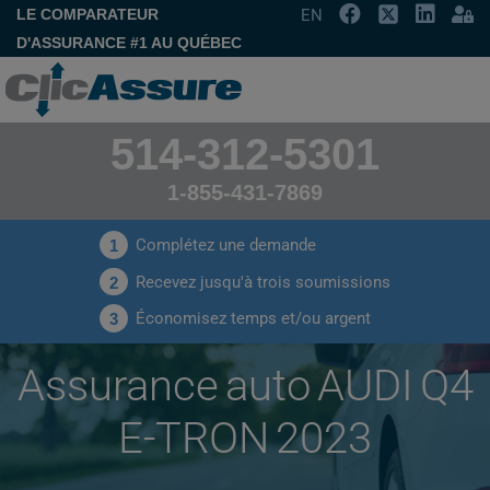
LE COMPARATEUR
EN
D'ASSURANCE #1 AU QUÉBEC
514-312-5301
1-855-431-7869
Complétez une demande
1
Recevez jusqu'à trois soumissions
2
Économisez temps et/ou argent
3
Assurance auto AUDI Q4
E-TRON 2023