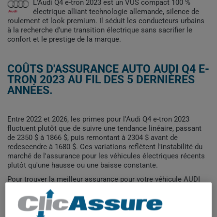
L'Audi Q4 e-tron 2023 est un VUS compact 100 %
électrique alliant technologie allemande, silence de
roulement et look premium. Il séduit les conducteurs urbains
à la recherche d'une transition électrique sans sacrifier le
confort et le prestige de la marque.
COÛTS D'ASSURANCE AUTO AUDI Q4 E-
TRON 2023 AU FIL DES 5 DERNIÈRES
ANNÉES.
Entre 2022 et 2026, les primes pour l'Audi Q4 e-tron 2023
fluctuent plutôt que de suivre une tendance linéaire, passant
de 2350 $ à 1866 $, puis remontant à 2304 $ avant de
redescendre à 1680 $. Ces variations reflètent l'instabilité du
marché de l'assurance pour les véhicules électriques récents
plutôt qu'une hausse ou une baisse constante.
Pour trouver la meilleur assurance pour votre véhicule AUDI
Q4 E-TRON 2023, il est plus important que jamais de comparer
les options disponibles.