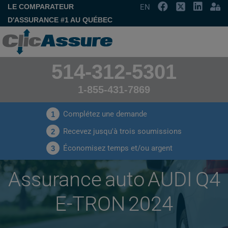
LE COMPARATEUR
EN
D'ASSURANCE #1 AU QUÉBEC
514-312-5301
1-855-431-7869
Complétez une demande
1
Recevez jusqu'à trois soumissions
2
Économisez temps et/ou argent
3
Assurance auto AUDI Q4
E-TRON 2024