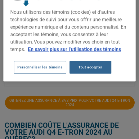
2 600$
Nous utilisons des témoins (cookies) et d’autres
2 500$
technologies de suivi pour vous offrir une meilleure
expérience numérique et du contenu personnalisé. En
2 400$
acceptant les témoins, vous consentez à leur
utilisation. Vous pouvez modifier vos choix en tout
temps.
En savoir plus sur l'utilisation des témoins
2 300$
2 200$
Personnaliser les témoins
Tout accepter
2023
2024
2025
2026
OBTENEZ UNE ASSURANCE À BAS PRIX POUR VOTRE AUDI Q4 E-TRON
2024
COMBIEN COÛTE L'ASSURANCE DE
VOTRE AUDI Q4 E-TRON 2024 AU