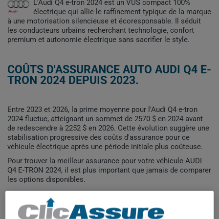
L'Audi Q4 e-tron 2024 est un VUS compact 100%
électrique qui allie le raffinement typique de la marque
à une motorisation silencieuse et écoresponsable. Il séduit
les conducteurs urbains recherchant technologie, confort
premium et autonomie électrique sans sacrifier le style.
COÛTS D'ASSURANCE AUTO AUDI Q4 E-
TRON 2024 DEPUIS 2023.
Entre 2023 et 2026, la prime moyenne pour l'Audi Q4 e-tron
2024 fluctue, atteignant un sommet de 2570 $ en 2024 avant
de redescendre à 2252 $ en 2026. Cette évolution suggère une
stabilisation progressive des coûts d'assurance pour ce
véhicule électrique après une période initiale plus coûteuse.
Pour trouver la meilleur assurance pour votre véhicule AUDI
Q4 E-TRON 2024, il est plus important que jamais de comparer
les options disponibles.