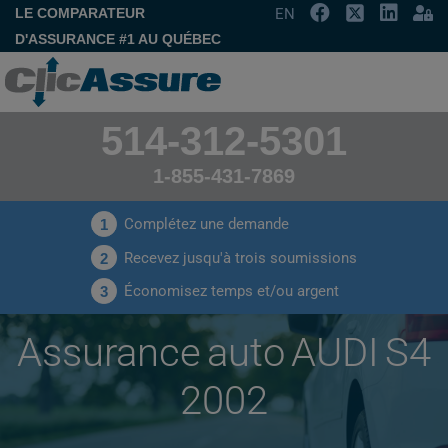
LE COMPARATEUR
EN
D'ASSURANCE #1 AU QUÉBEC
514-312-5301
1-855-431-7869
Complétez une demande
1
Recevez jusqu'à trois soumissions
2
Économisez temps et/ou argent
3
Assurance auto AUDI S4
2002