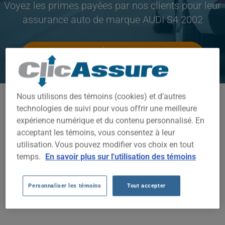
Voyez les primes payées par nos clients pour leur
assurance auto de marque AUDI S4 2002
CLIQUEZ ICI POUR ÉCONOMISER SUR VOTRE
ASSURANCE AUTO
Nous utilisons des témoins (cookies) et d’autres
Modèles disponibles
technologies de suivi pour vous offrir une meilleure
S4
expérience numérique et du contenu personnalisé. En
acceptant les témoins, vous consentez à leur
Année
utilisation. Vous pouvez modifier vos choix en tout
2002
temps.
En savoir plus sur l'utilisation des témoins
Villes
Personnaliser les témoins
Tout accepter
TOUTES LES VILLES