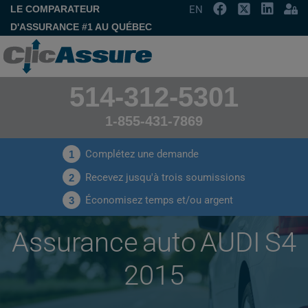
LE COMPARATEUR
EN
D'ASSURANCE #1 AU QUÉBEC
514-312-5301
1-855-431-7869
Complétez une demande
1
Recevez jusqu'à trois soumissions
2
Économisez temps et/ou argent
3
Assurance auto AUDI S4
2015