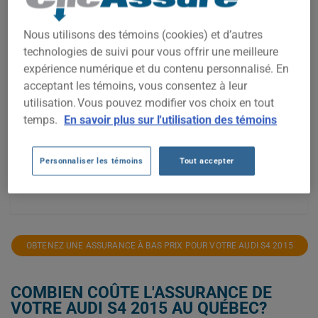
3 000$
Nous utilisons des témoins (cookies) et d’autres
technologies de suivi pour vous offrir une meilleure
2 750$
expérience numérique et du contenu personnalisé. En
2 500$
acceptant les témoins, vous consentez à leur
utilisation. Vous pouvez modifier vos choix en tout
2 250$
temps.
En savoir plus sur l'utilisation des témoins
2 000$
Personnaliser les témoins
Tout accepter
1 750$
2021
2022
2023
2024
2025
2026
OBTENEZ UNE ASSURANCE À BAS PRIX POUR VOTRE AUDI S4 2015
COMBIEN COÛTE L'ASSURANCE DE
VOTRE AUDI S4 2015 AU QUÉBEC?