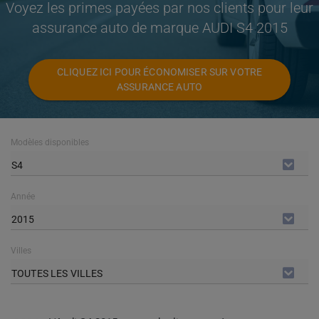
Voyez les primes payées par nos clients pour leur
assurance auto de marque AUDI S4 2015
CLIQUEZ ICI POUR ÉCONOMISER SUR VOTRE
ASSURANCE AUTO
Modèles disponibles
S4
Année
2015
Villes
TOUTES LES VILLES