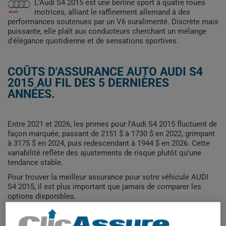
L'Audi S4 2015 est une berline sport à quatre roues
motrices, alliant le raffinement allemand à des
performances soutenues par un V6 suralimenté. Discrète mais
puissante, elle plaît aux conducteurs cherchant un mélange
d'élégance quotidienne et de sensations sportives.
COÛTS D'ASSURANCE AUTO AUDI S4
2015 AU FIL DES 5 DERNIÈRES
ANNÉES.
Entre 2021 et 2026, les primes pour l'Audi S4 2015 fluctuent de
façon marquée, passant de 2151 $ à 1730 $ en 2022, grimpant
à 3175 $ en 2024, puis redescendant à 1944 $ en 2026. Cette
variabilité reflète des ajustements de risque plutôt qu'une
tendance stable.
Pour trouver la meilleur assurance pour votre véhicule AUDI
S4 2015, il est plus important que jamais de comparer les
options disponibles.
3 250$