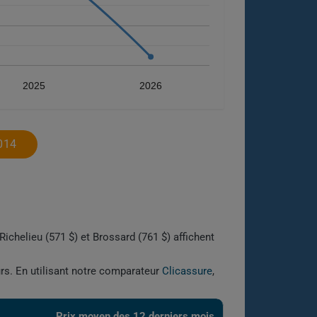
2025
2026
014
ichelieu (571 $) et Brossard (761 $) affichent
urs. En utilisant notre comparateur
Clicassure
,
Prix ​​moyen des 12 derniers mois