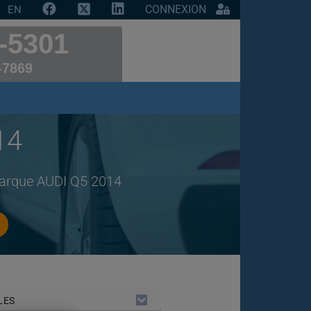
CONNEXION
EN
-5301
-7869
14
 marque AUDI Q5 2014
LES