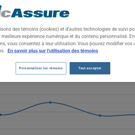
xe alliant confort raffiné, technologie avancée et tenue de route a
rchant un véhicule polyvalent au style élégant et à la finition haut
isons des témoins (cookies) et d’autres technologies de suivi p
ne meilleure expérience numérique et du contenu personnalisé. E
DI Q5 2014 AU FIL DES 5 DERNIÈRES AN
ns, vous consentez à leur utilisation. Vous pouvez modifier vos 
ps.
En savoir plus sur l'utilisation des témoins
2014 diminuent globalement, passant de 1596 $ à 844 $, malgré quelq
épréciation du véhicule avec l'âge.
Personnaliser les témoins
Tout accepter
éhicule AUDI Q5 2014, il est plus important que jamais de comparer