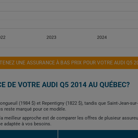
022
2023
2024
TENEZ UNE ASSURANCE À BAS PRIX POUR VOTRE AUDI Q5 2
E DE VOTRE AUDI Q5 2014 AU QUÉBEC?
ngueuil (1984 $) et Repentigny (1822 $), tandis que Saint-Jean-sur-R
lles reste marqué pour ce modèle.
, la meilleur approche est de comparer les offres de plusieur assure
me adaptée à vos besoins.