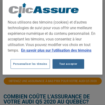
2 500$
2 250$
Nous utilisons des témoins (cookies) et d’autres
2 000$
technologies de suivi pour vous offrir une meilleure
expérience numérique et du contenu personnalisé. En
1 750$
acceptant les témoins, vous consentez à leur
1 500$
utilisation. Vous pouvez modifier vos choix en tout
temps.
En savoir plus sur l'utilisation des témoins
1 250$
2021
2022
2023
2024
2025
2026
Personnaliser les témoins
Tout accepter
OBTENEZ UNE ASSURANCE À BAS PRIX POUR VOTRE AUDI Q5 2020
COMBIEN COÛTE L'ASSURANCE DE
VOTRE AUDI Q5 2020 AU QUÉBEC?