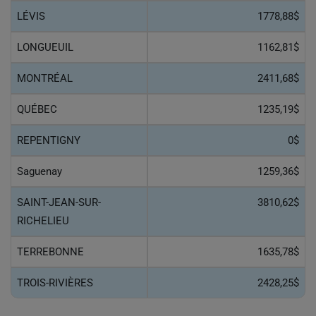
LÉVIS
1778,88$
LONGUEUIL
1162,81$
MONTRÉAL
2411,68$
QUÉBEC
1235,19$
REPENTIGNY
0$
Saguenay
1259,36$
SAINT-JEAN-SUR-
3810,62$
RICHELIEU
TERREBONNE
1635,78$
TROIS-RIVIÈRES
2428,25$