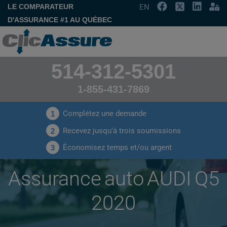
LE COMPARATEUR
EN
D'ASSURANCE #1 AU QUÉBEC
514-312-5301
1-855-431-7869
Complétez une demande
1
Recevez jusqu'à trois soumissions
2
Économisez temps et/ou argent
3
Assurance auto AUDI Q5
2020