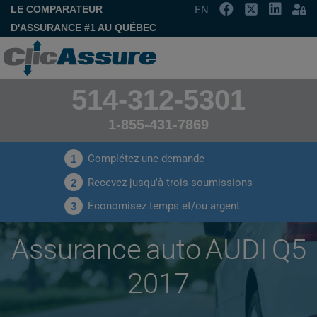
LE COMPARATEUR
EN
D'ASSURANCE #1 AU QUÉBEC
514-312-5301
1-855-431-7869
Complétez une demande
1
Recevez jusqu'à trois soumissions
2
Économisez temps et/ou argent
3
Assurance auto AUDI Q5
2017