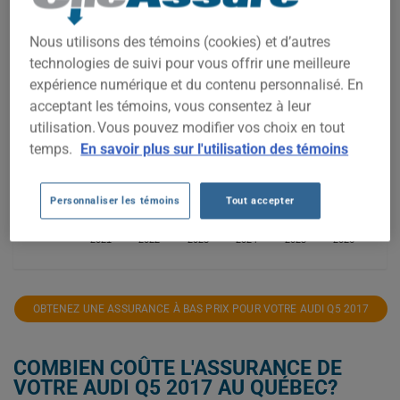
2 000$
Nous utilisons des témoins (cookies) et d’autres
technologies de suivi pour vous offrir une meilleure
1 800$
expérience numérique et du contenu personnalisé. En
acceptant les témoins, vous consentez à leur
1 600$
utilisation. Vous pouvez modifier vos choix en tout
1 400$
temps.
En savoir plus sur l'utilisation des témoins
1 200$
Personnaliser les témoins
Tout accepter
1 000$
2021
2022
2023
2024
2025
2026
OBTENEZ UNE ASSURANCE À BAS PRIX POUR VOTRE AUDI Q5 2017
COMBIEN COÛTE L'ASSURANCE DE
VOTRE AUDI Q5 2017 AU QUÉBEC?