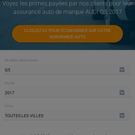
Voyez les primes payées par nos clients pour leur
assurance auto de marque AUDI Q5 2017
CLIQUEZ ICI POUR ÉCONOMISER SUR VOTRE
ASSURANCE AUTO
Modèles disponibles
Q5
Année
2017
Villes
TOUTES LES VILLES