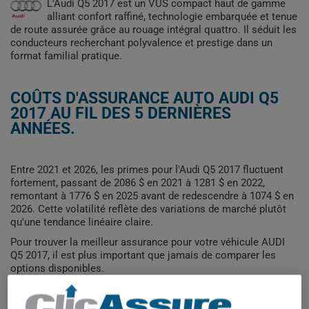
L'Audi Q5 2017 est un VUS compact haut de gamme
alliant confort raffiné, technologie embarquée et tenue
de route assurée grâce au rouage intégral quattro. Il séduit les
conducteurs recherchant polyvalence et prestige dans un
format familial pratique.
COÛTS D'ASSURANCE AUTO AUDI Q5
2017 AU FIL DES 5 DERNIÈRES
ANNÉES.
Entre 2021 et 2026, les primes pour l'Audi Q5 2017 fluctuent
fortement, passant de 2086 $ en 2021 à 1281 $ en 2022,
remontant à 1776 $ en 2025 avant de redescendre à 1074 $ en
2026. Cette volatilité reflète des variations de marché plutôt
qu'une tendance linéaire claire.
Pour trouver la meilleur assurance pour votre véhicule AUDI
Q5 2017, il est plus important que jamais de comparer les
options disponibles.