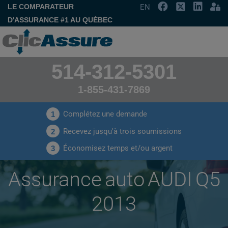
LE COMPARATEUR
EN
D'ASSURANCE #1 AU QUÉBEC
514-312-5301
1-855-431-7869
Complétez une demande
1
Recevez jusqu'à trois soumissions
2
Économisez temps et/ou argent
3
Assurance auto AUDI Q5
2013