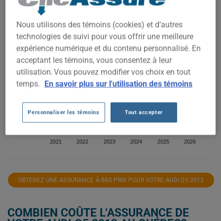
4 000$
Nous utilisons des témoins (cookies) et d’autres
technologies de suivi pour vous offrir une meilleure
expérience numérique et du contenu personnalisé. En
acceptant les témoins, vous consentez à leur
3 000$
utilisation. Vous pouvez modifier vos choix en tout
temps.
En savoir plus sur l'utilisation des témoins
2 000$
Personnaliser les témoins
Tout accepter
2021
2022
2023
2024
2025
2026
OBTENEZ UNE ASSURANCE À BAS PRIX POUR VOTRE AUDI Q5 2013
COMBIEN COÛTE L'ASSURANCE DE