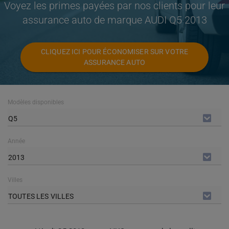
Voyez les primes payées par nos clients pour leur
assurance auto de marque AUDI Q5 2013
CLIQUEZ ICI POUR ÉCONOMISER SUR VOTRE
ASSURANCE AUTO
Modèles disponibles
Q5
Année
2013
Villes
TOUTES LES VILLES