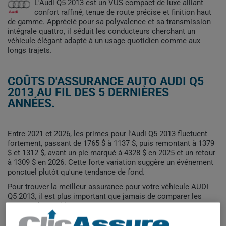
L'Audi Q5 2013 est un VUS compact de luxe alliant
confort raffiné, tenue de route précise et finition haut
de gamme. Apprécié pour sa polyvalence et sa transmission
intégrale quattro, il séduit les conducteurs cherchant un
véhicule élégant adapté à un usage quotidien comme aux
longs trajets.
COÛTS D'ASSURANCE AUTO AUDI Q5
2013 AU FIL DES 5 DERNIÈRES
ANNÉES.
Entre 2021 et 2026, les primes pour l'Audi Q5 2013 fluctuent
fortement, passant de 1765 $ à 1137 $, puis remontant à 1379
$ et 1312 $, avant un pic marqué à 4328 $ en 2025 et un retour
à 1309 $ en 2026. Cette forte variation suggère un événement
ponctuel plutôt qu'une tendance de fond.
Pour trouver la meilleur assurance pour votre véhicule AUDI
Q5 2013, il est plus important que jamais de comparer les
options disponibles.