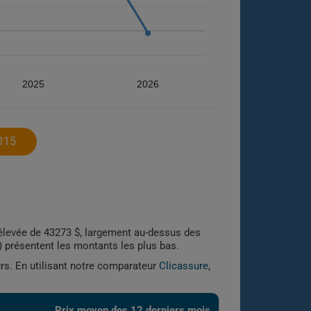
2025
2026
015
élevée de 43273 $, largement au-dessus des
) présentent les montants les plus bas.
urs. En utilisant notre comparateur
Clicassure
,
Prix ​​moyen des 12 derniers mois