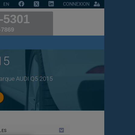
CONNEXION
EN
-5301
-7869
15
 marque AUDI Q5 2015
LES