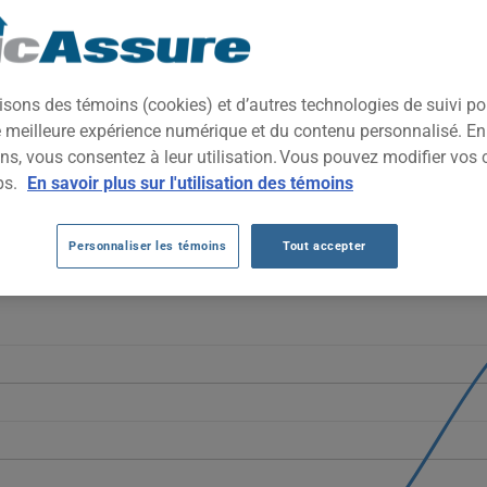
xe alliant confort raffiné, technologies embarquées et rouage inté
teurs recherchant prestige et praticité au quotidien.
isons des témoins (cookies) et d’autres technologies de suivi p
ne meilleure expérience numérique et du contenu personnalisé. E
DI Q5 2015 AU FIL DES 5 DERNIÈRES AN
ns, vous consentez à leur utilisation. Vous pouvez modifier vos 
ps.
En savoir plus sur l'utilisation des témoins
015 fluctuent fortement, passant de 1143 $ en 2021 à un pic de 286
portantes plutôt qu'une tendance stable.
Personnaliser les témoins
Tout accepter
éhicule AUDI Q5 2015, il est plus important que jamais de comparer