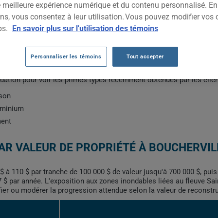
ne meilleure expérience numérique et du contenu personnalisé. E
ns, vous consentez à leur utilisation. Vous pouvez modifier vos 
ps.
En savoir plus sur l'utilisation des témoins
BOUCHERVILLE
Personnaliser les témoins
Tout accepter
facteurs : la valeur de la propriété, le code postal exact, l'année d
ituation pour voir les primes types récemment obtenues par les clie
ison
dominium
ment
AR VALEUR DE PROPRIÉTÉ À BOUCHERVIL
 $ à 110 $ par tranche de 100 000 $ de valeur jusqu'à 700 000 $, pu
$ par année. L'exposition aux zones inondables liées au fleuve Saint
fier ou modérer la progression attendue selon la valeur de reconstr