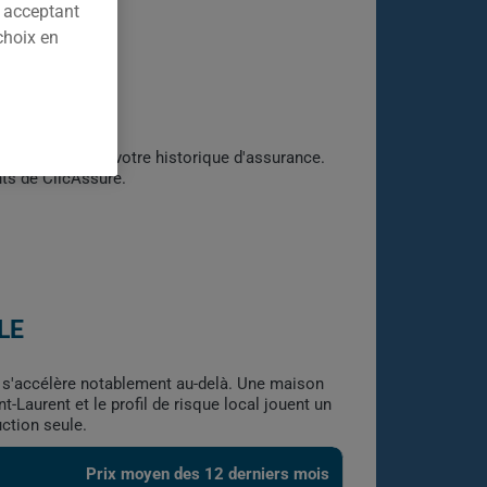
n acceptant
choix en
e construction et votre historique d'assurance.
nts de ClicAssure.
LE
is s'accélère notablement au-delà. Une maison
-Laurent et le profil de risque local jouent un
uction seule.
Prix moyen des 12 derniers mois