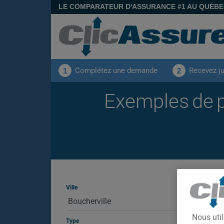
LE COMPARATEUR D'ASSURANCE #1 AU QUÉB
Complétez une demande
Recevez j
1
2
Exemples de p
Ville
Nous util
Type