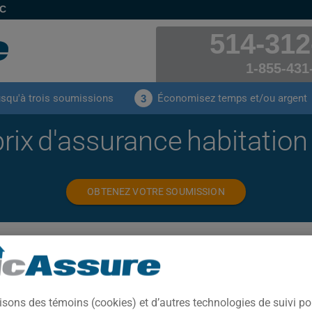
EC
514-312
1-855-431
usqu'à trois soumissions
Économisez temps et/ou argent
3
rix d'assurance habitation 
OBTENEZ VOTRE SOUMISSION
isons des témoins (cookies) et d’autres technologies de suivi p