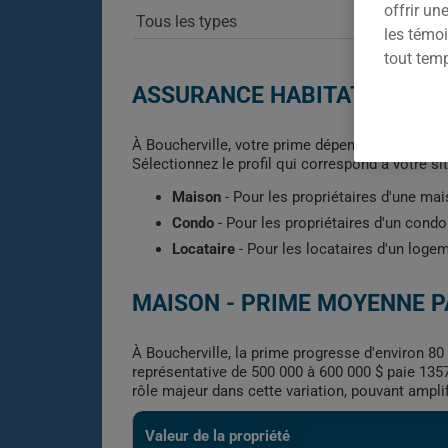
offrir u
les témoi
tout tem
ASSURANCE HABITATION À 
À Boucherville, votre prime dépend de plusieurs 
Sélectionnez le profil qui correspond à votre s
Maison
- Pour les propriétaires d'une ma
Condo
- Pour les propriétaires d'un con
Locataire
- Pour les locataires d'un loge
MAISON - PRIME MOYENNE P
À Boucherville, la prime progresse d'environ 80
représentative de 500 000 à 600 000 $ paie 1357 
rôle majeur dans cette variation, pouvant ampli
Valeur de la propriété