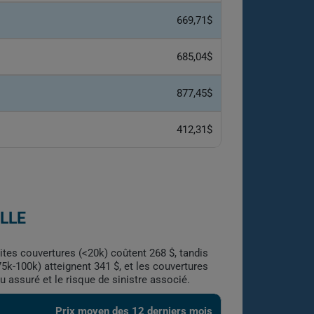
669,71$
685,04$
877,45$
412,31$
LLE
ites couvertures (<20k) coûtent 268 $, tandis
5k-100k) atteignent 341 $, et les couvertures
assuré et le risque de sinistre associé.
Prix moyen des 12 derniers mois