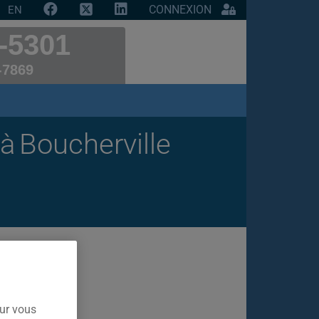
CONNEXION
EN
-5301
-7869
à Boucherville
our vous