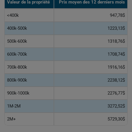
Valeur de la propriété
Prix moyen des 12 derniers mois
<400k
947,78$
400k-500k
1223,13$
500k-600k
1318,76$
600k-700k
1708,74$
700k-800k
1916,16$
800k-900k
2238,12$
900k-1000k
2276,77$
1M-2M
3272,52$
2M+
5729,30$