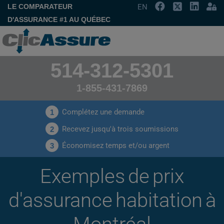
LE COMPARATEUR
EN
D'ASSURANCE #1 AU QUÉBEC
514-312-5301
1-855-431-7869
Complétez une demande
1
Recevez jusqu'à trois soumissions
2
Économisez temps et/ou argent
3
Exemples de prix
d'assurance habitation à