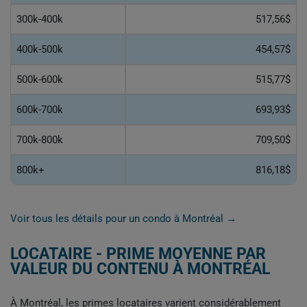
300k-400k
517,56$
400k-500k
454,57$
500k-600k
515,77$
600k-700k
693,93$
700k-800k
709,50$
800k+
816,18$
Voir tous les détails pour un condo à Montréal →
LOCATAIRE - PRIME MOYENNE PAR
VALEUR DU CONTENU À MONTRÉAL
À Montréal, les primes locataires varient considérablement