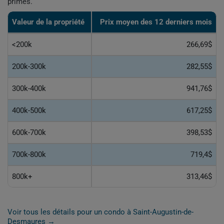
primes.
Valeur de la propriété
Prix moyen des 12 derniers mois
<200k
266,69$
200k-300k
282,55$
300k-400k
941,76$
400k-500k
617,25$
600k-700k
398,53$
700k-800k
719,4$
800k+
313,46$
Voir tous les détails pour un condo à Saint-Augustin-de-
Desmaures →