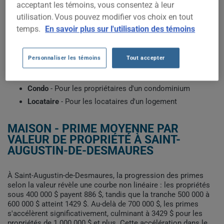
acceptant les témoins, vous consentez à leur
À Saint-Augustin-de-Desmaures, votre prime dépend de
utilisation. Vous pouvez modifier vos choix en tout
plusieurs facteurs : la valeur de la propriété, le code postal
temps.
En savoir plus sur l'utilisation des témoins
exact, l'année de construction et votre historique d'assurance.
Sélectionnez le profil qui correspond à votre situation pour
voir les primes types récemment obtenues par les clients de
Personnaliser les témoins
Tout accepter
ClicAssure.
Maison
- Pour les propriétaires d'une maison
Condo
- Pour les propriétaires d'un condominium
Locataire
- Pour les locataires d'un logement
MAISON - PRIME MOYENNE PAR
VALEUR DE PROPRIÉTÉ À SAINT-
AUGUSTIN-DE-DESMAURES
À Saint-Augustin-de-Desmaures, la progression des primes
selon la valeur révèle une courbe non linéaire : les propriétés
sous 400 000 $ payent 886 $, tandis que la tranche 500 000 à
600 000 $ atteint 1429 $. Au-delà de 700 000 $, les primes
s'accélèrent significativement, culminant à 3429 $ pour les
propriétés de 1 000 000 $ et plus. Cette accélération dans le