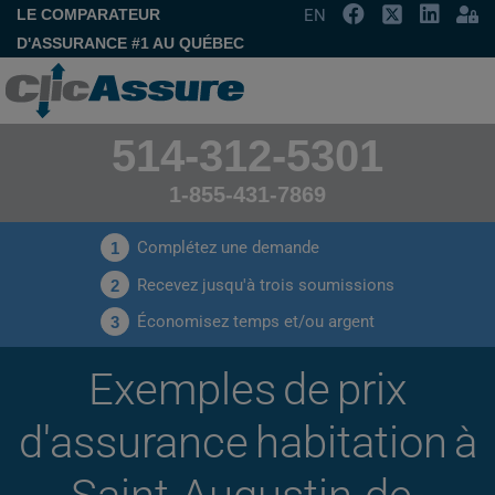
LE COMPARATEUR
EN
D'ASSURANCE #1 AU QUÉBEC
514-312-5301
1-855-431-7869
Complétez une demande
1
Recevez jusqu'à trois soumissions
2
Économisez temps et/ou argent
3
Exemples de prix
d'assurance habitation à