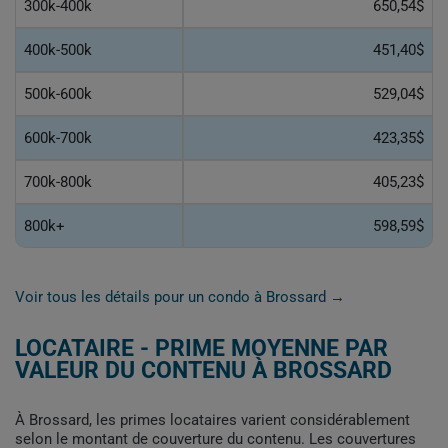
300k-400k
650,54$
400k-500k
451,40$
500k-600k
529,04$
600k-700k
423,35$
700k-800k
405,23$
800k+
598,59$
Voir tous les détails pour un condo à Brossard →
LOCATAIRE - PRIME MOYENNE PAR
VALEUR DU CONTENU À BROSSARD
À Brossard, les primes locataires varient considérablement
selon le montant de couverture du contenu. Les couvertures