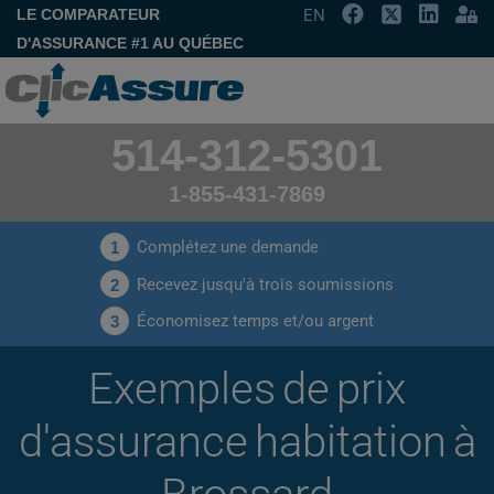
LE COMPARATEUR
EN
D'ASSURANCE #1 AU QUÉBEC
514-312-5301
1-855-431-7869
Complétez une demande
1
Recevez jusqu'à trois soumissions
2
Économisez temps et/ou argent
3
Exemples de prix
d'assurance habitation à