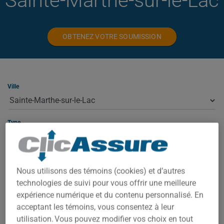
Sainte-Marthe-sur-le-Lac
OBTENEZ VOTRE SOUMISSION
Ville
Type
Nous utilisons des témoins (cookies) et d’autres
ASSURANCE HABITATION À SAINTE-
technologies de suivi pour vous offrir une meilleure
MARTHE-SUR-LE-LAC
expérience numérique et du contenu personnalisé. En
acceptant les témoins, vous consentez à leur
À Sainte-Marthe-sur-le-Lac, votre prime dépend de plusieurs
utilisation. Vous pouvez modifier vos choix en tout
facteurs : la valeur de la propriété, le code postal exact,