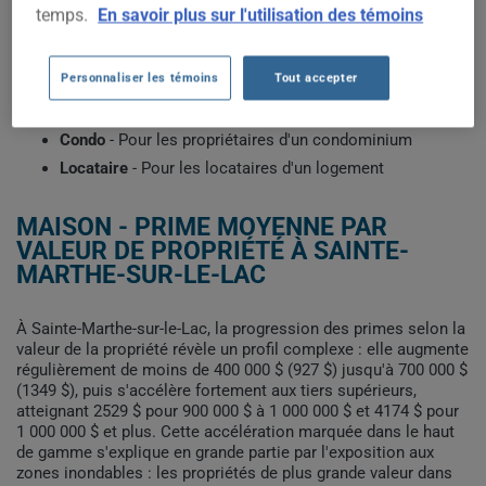
l'année de construction et votre historique d'assurance.
temps.
En savoir plus sur l'utilisation des témoins
Sélectionnez le profil qui correspond à votre situation pour
voir les primes types récemment obtenues par les clients de
ClicAssure.
Personnaliser les témoins
Tout accepter
Maison
- Pour les propriétaires d'une maison
Condo
- Pour les propriétaires d'un condominium
Locataire
- Pour les locataires d'un logement
MAISON - PRIME MOYENNE PAR
VALEUR DE PROPRIÉTÉ À SAINTE-
MARTHE-SUR-LE-LAC
À Sainte-Marthe-sur-le-Lac, la progression des primes selon la
valeur de la propriété révèle un profil complexe : elle augmente
régulièrement de moins de 400 000 $ (927 $) jusqu'à 700 000 $
(1349 $), puis s'accélère fortement aux tiers supérieurs,
atteignant 2529 $ pour 900 000 $ à 1 000 000 $ et 4174 $ pour
1 000 000 $ et plus. Cette accélération marquée dans le haut
de gamme s'explique en grande partie par l'exposition aux
zones inondables : les propriétés de plus grande valeur dans