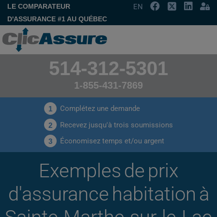
LE COMPARATEUR
EN
D'ASSURANCE #1 AU QUÉBEC
514-312-5301
1-855-431-7869
Complétez une demande
1
Recevez jusqu'à trois soumissions
2
Économisez temps et/ou argent
3
Exemples de prix
d'assurance habitation à