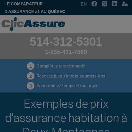
LE COMPARATEUR
EN
D'ASSURANCE #1 AU QUÉBEC
514-312-5301
1-855-431-7869
Complétez une demande
1
Recevez jusqu'à trois soumissions
2
Économisez temps et/ou argent
3
Exemples de prix
d'assurance habitation à