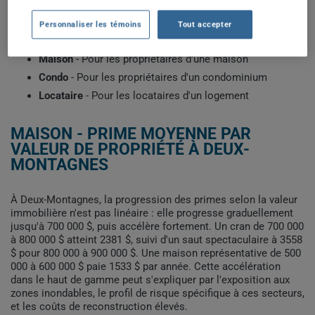
construction et votre historique d'assurance. Sélectionnez le
profil qui correspond à votre situation pour voir les primes
Personnaliser les témoins
Tout accepter
types récemment obtenues par les clients de ClicAssure.
Maison
- Pour les propriétaires d'une maison
Condo
- Pour les propriétaires d'un condominium
Locataire
- Pour les locataires d'un logement
MAISON - PRIME MOYENNE PAR
VALEUR DE PROPRIÉTÉ À DEUX-
MONTAGNES
À Deux-Montagnes, la progression des primes selon la valeur
immobilière n'est pas linéaire : elle progresse graduellement
jusqu'à 700 000 $, puis accélère fortement. Un cran de 700 000
à 800 000 $ atteint 2381 $, suivi d'un saut spectaculaire à 3558
$ pour 800 000 à 900 000 $. Une maison représentative de 500
000 à 600 000 $ paie 1533 $ par année. Cette accélération
dans le haut de gamme peut s'expliquer par l'exposition aux
zones inondables, le profil de risque spécifique à ces secteurs,
et les coûts de reconstruction élevés.