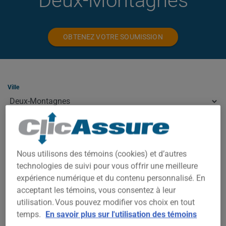
Deux-Montagnes
OBTENEZ VOTRE SOUMISSION
Ville
Type
Nous utilisons des témoins (cookies) et d’autres
technologies de suivi pour vous offrir une meilleure
ASSURANCE HABITATION À DEUX-
expérience numérique et du contenu personnalisé. En
MONTAGNES
acceptant les témoins, vous consentez à leur
utilisation. Vous pouvez modifier vos choix en tout
À Deux-Montagnes, votre prime dépend de plusieurs facteurs :
temps.
En savoir plus sur l'utilisation des témoins
la valeur de la propriété, le code postal exact, l'année de