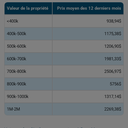
Valeur de la propriété
Prix moyen des 12 derniers mois
<400k
938,94$
400k-500k
1175,38$
500k-600k
1206,90$
600k-700k
1981,33$
700k-800k
2506,97$
800k-900k
5756$
900k-1000k
1317,14$
1M-2M
2269,38$