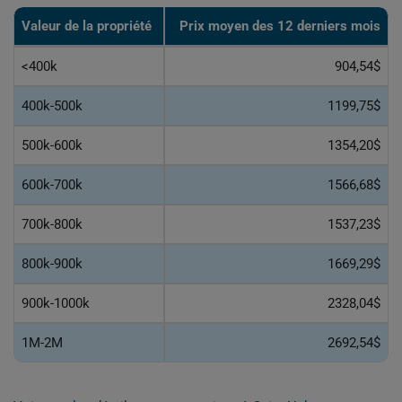
Valeur de la propriété
Prix moyen des 12 derniers mois
<400k
904,54$
400k-500k
1199,75$
500k-600k
1354,20$
600k-700k
1566,68$
700k-800k
1537,23$
800k-900k
1669,29$
900k-1000k
2328,04$
1M-2M
2692,54$