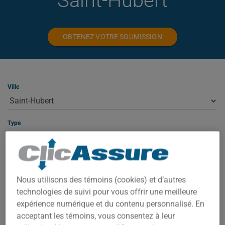
Saint-Hubert
OBTENEZ VOTRE SOUMISSION
Ville
Type
ASSURANCE HABITATION À SAINT-
Nous utilisons des témoins (cookies) et d’autres
HUBERT
technologies de suivi pour vous offrir une meilleure
expérience numérique et du contenu personnalisé. En
À Saint-Hubert, votre prime dépend de plusieurs facteurs : la
acceptant les témoins, vous consentez à leur
valeur de la propriété, le code postal exact, l'année de