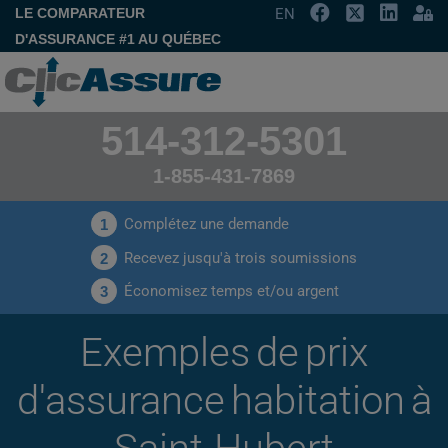
LE COMPARATEUR
EN
D'ASSURANCE #1 AU QUÉBEC
514-312-5301
1-855-431-7869
Complétez une demande
1
Recevez jusqu'à trois soumissions
2
Économisez temps et/ou argent
3
Exemples de prix
d'assurance habitation à