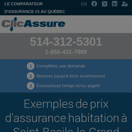
LE COMPARATEUR
EN
D'ASSURANCE #1 AU QUÉBEC
514-312-5301
1-855-431-7869
Complétez une demande
1
Recevez jusqu'à trois soumissions
2
Économisez temps et/ou argent
3
Exemples de prix
d'assurance habitation à