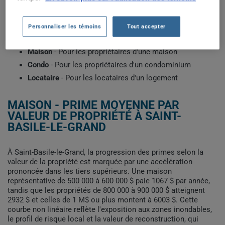
l'année de construction et votre historique d'assurance.
Sélectionnez le profil qui correspond à votre situation pour
voir les primes types récemment obtenues par les clients de
Personnaliser les témoins
Tout accepter
ClicAssure.
Maison
- Pour les propriétaires d'une maison
Condo
- Pour les propriétaires d'un condominium
Locataire
- Pour les locataires d'un logement
MAISON - PRIME MOYENNE PAR
VALEUR DE PROPRIÉTÉ À SAINT-
BASILE-LE-GRAND
À Saint-Basile-le-Grand, la progression des primes selon la
valeur de la propriété est marquée par une accélération
prononcée dans les tiers supérieurs. Une maison
représentative de 500 000 à 600 000 $ paie 1067 $ par année,
tandis que les propriétés de 800 000 à 900 000 $ atteignent
2932 $ et celles de 1 M$ ou plus montent à 6003 $. Cette
courbe non linéaire reflète l'exposition aux zones inondables,
le profil de risque local et la valeur de reconstruction, qui