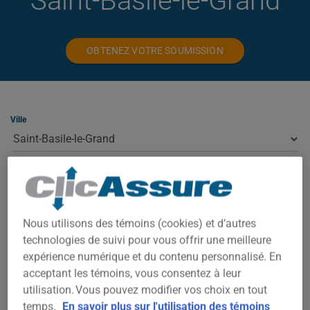
Saint-Basile-le-Grand
OBTENEZ VOTRE SOUMISSION
Ville
Type
Nous utilisons des témoins (cookies) et d’autres
technologies de suivi pour vous offrir une meilleure
ASSURANCE HABITATION À SAINT-
BASILE-LE-GRAND
expérience numérique et du contenu personnalisé. En
acceptant les témoins, vous consentez à leur
utilisation. Vous pouvez modifier vos choix en tout
À Saint-Basile-le-Grand, votre prime dépend de plusieurs
temps.
En savoir plus sur l'utilisation des témoins
facteurs : la valeur de la propriété, le code postal exact,