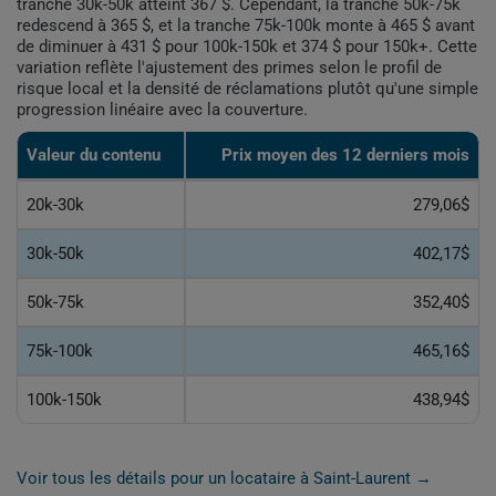
tranche 30k-50k atteint 367 $. Cependant, la tranche 50k-75k
redescend à 365 $, et la tranche 75k-100k monte à 465 $ avant
de diminuer à 431 $ pour 100k-150k et 374 $ pour 150k+. Cette
variation reflète l'ajustement des primes selon le profil de
risque local et la densité de réclamations plutôt qu'une simple
progression linéaire avec la couverture.
Valeur du contenu
Prix moyen des 12 derniers mois
20k-30k
279,06$
30k-50k
402,17$
50k-75k
352,40$
75k-100k
465,16$
100k-150k
438,94$
Voir tous les détails pour un locataire à Saint-Laurent →