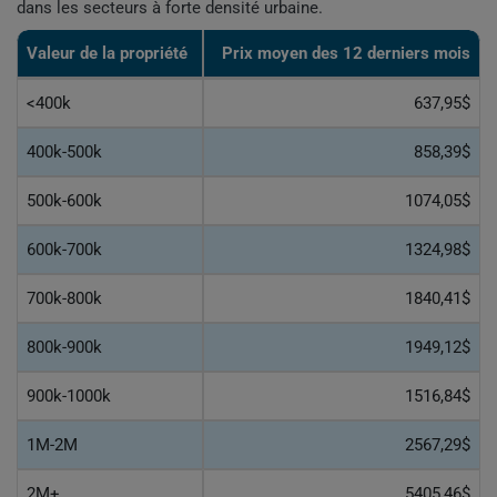
dans les secteurs à forte densité urbaine.
Valeur de la propriété
Prix moyen des 12 derniers mois
<400k
637,95$
400k-500k
858,39$
500k-600k
1074,05$
600k-700k
1324,98$
700k-800k
1840,41$
800k-900k
1949,12$
900k-1000k
1516,84$
1M-2M
2567,29$
2M+
5405,46$