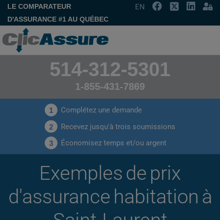
LE COMPARATEUR
EN
D'ASSURANCE #1 AU QUÉBEC
514-312-5301
1-855-431-7869
Complétez une demande
1
Recevez jusqu'à trois soumissions
2
Économisez temps et/ou argent
3
Exemples de prix
d'assurance habitation à