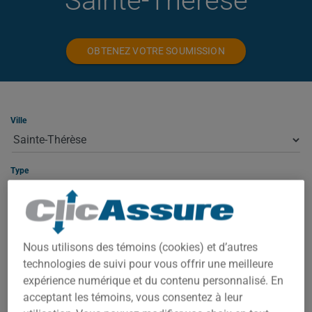
Sainte-Thérèse
OBTENEZ VOTRE SOUMISSION
Ville
Type
ASSURANCE HABITATION À SAINTE-
Nous utilisons des témoins (cookies) et d’autres
THÉRÈSE
technologies de suivi pour vous offrir une meilleure
expérience numérique et du contenu personnalisé. En
À Sainte-Thérèse, votre prime dépend de plusieurs facteurs : la
acceptant les témoins, vous consentez à leur
valeur de la propriété, le code postal exact, l'année de