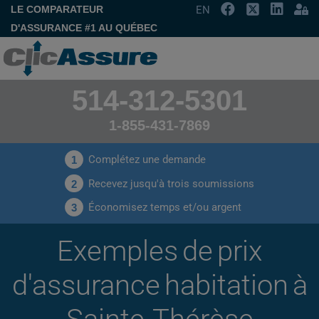
LE COMPARATEUR
EN
D'ASSURANCE #1 AU QUÉBEC
514-312-5301
1-855-431-7869
Complétez une demande
1
Recevez jusqu'à trois soumissions
2
Économisez temps et/ou argent
3
Exemples de prix
d'assurance habitation à