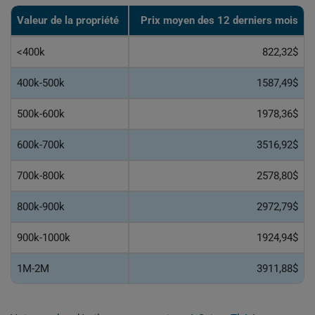
Valeur de la propriété
Prix moyen des 12 derniers mois
<400k
822,32$
400k-500k
1587,49$
500k-600k
1978,36$
600k-700k
3516,92$
700k-800k
2578,80$
800k-900k
2972,79$
900k-1000k
1924,94$
1M-2M
3911,88$