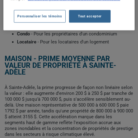
construction et votre historique d'assurance. Sélectionnez le
profil qui correspond à votre situation pour voir les primes
types récemment obtenues par les clients de ClicAssure.
Personnaliser les témoins
Tout accepter
Maison
- Pour les propriétaires d'une maison
Condo
- Pour les propriétaires d'un condominium
Locataire
- Pour les locataires d'un logement
MAISON - PRIME MOYENNE PAR
VALEUR DE PROPRIÉTÉ À SAINTE-
ADÈLE
À Sainte-Adèle, la prime progresse de façon non linéaire selon
la valeur : elle augmente d'environ 200 $ à 250 $ par tranche de
100 000 $ jusqu'à 700 000 $, puis s'accélère sensiblement au-
delà. Une maison représentative de 500 000 à 600 000 $ paie
1792 $ par année, tandis qu'une propriété de 800 000 à 900 000
$ atteint 3155 $. Cette accélération marque dans les
segments haut de gamme reflète l'exposition accrue aux
zones inondables et la concentration de propriétés de prestige
dans les secteurs à risque climatique élevé.