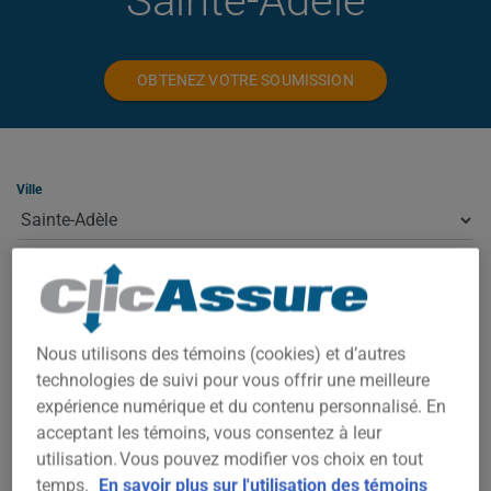
Sainte-Adèle
OBTENEZ VOTRE SOUMISSION
Ville
Type
Nous utilisons des témoins (cookies) et d’autres
technologies de suivi pour vous offrir une meilleure
ASSURANCE HABITATION À SAINTE-
ADÈLE
expérience numérique et du contenu personnalisé. En
acceptant les témoins, vous consentez à leur
utilisation. Vous pouvez modifier vos choix en tout
À Sainte-Adèle, votre prime dépend de plusieurs facteurs : la
valeur de la propriété, le code postal exact, l'année de
temps.
En savoir plus sur l'utilisation des témoins