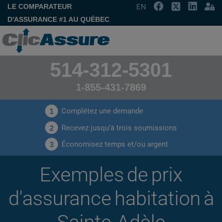
LE COMPARATEUR
EN
D'ASSURANCE #1 AU QUÉBEC
514-312-5301
1-855-431-7869
Complétez une demande
1
Recevez jusqu'à trois soumissions
2
Économisez temps et/ou argent
3
Exemples de prix
d'assurance habitation à