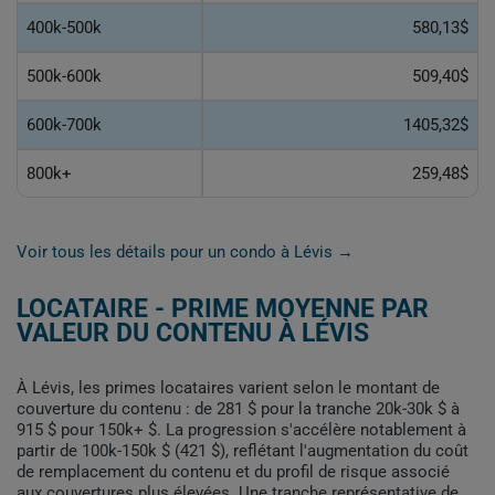
400k-500k
580,13$
500k-600k
509,40$
600k-700k
1405,32$
800k+
259,48$
Voir tous les détails pour un condo à Lévis →
LOCATAIRE - PRIME MOYENNE PAR
VALEUR DU CONTENU À LÉVIS
À Lévis, les primes locataires varient selon le montant de
couverture du contenu : de 281 $ pour la tranche 20k-30k $ à
915 $ pour 150k+ $. La progression s'accélère notablement à
partir de 100k-150k $ (421 $), reflétant l'augmentation du coût
de remplacement du contenu et du profil de risque associé
aux couvertures plus élevées. Une tranche représentative de