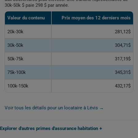
30k-50k $ paie 298 $ par année.
Valeur du contenu
Prix moyen des 12 derniers mois
20k-30k
281,12$
30k-50k
304,71$
50k-75k
317,19$
75k-100k
345,31$
100k-150k
432,17$
Voir tous les détails pour un locataire à Lévis →
Explorer d'autres primes d'assurance habitation