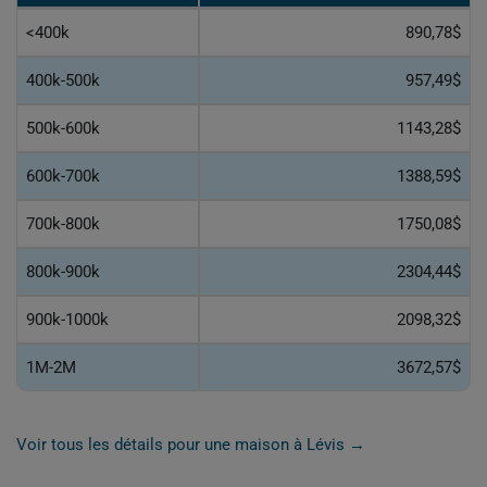
<400k
890,78$
400k-500k
957,49$
500k-600k
1143,28$
600k-700k
1388,59$
700k-800k
1750,08$
800k-900k
2304,44$
900k-1000k
2098,32$
1M-2M
3672,57$
Voir tous les détails pour une maison à Lévis →