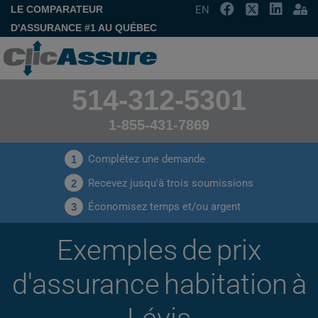
LE COMPARATEUR
EN
D'ASSURANCE #1 AU QUÉBEC
514-312-5301
1-855-431-7869
Complétez une demande
1
Recevez jusqu'à trois soumissions
2
Économisez temps et/ou argent
3
Exemples de prix
d'assurance habitation à