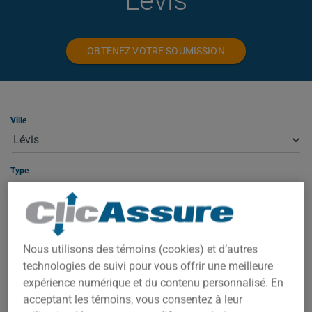
Lévis
OBTENEZ VOTRE SOUMISSION
Ville
Type
ASSURANCE HABITATION À LÉVIS
Nous utilisons des témoins (cookies) et d’autres
technologies de suivi pour vous offrir une meilleure
À Lévis, votre prime dépend de plusieurs facteurs : la valeur de
expérience numérique et du contenu personnalisé. En
la propriété, le code postal exact, l'année de construction et
acceptant les témoins, vous consentez à leur
votre historique d'assurance. Sélectionnez le profil qui