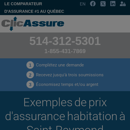
LE COMPARATEUR
EN
D'ASSURANCE #1 AU QUÉBEC
514-312-5301
1-855-431-7869
Complétez une demande
1
Recevez jusqu'à trois soumissions
2
Économisez temps et/ou argent
3
Exemples de prix
d'assurance habitation à