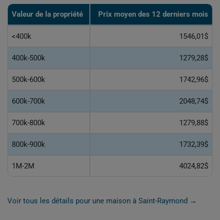
Valeur de la propriété
Prix moyen des 12 derniers mois
<400k
1546,01$
400k-500k
1279,28$
500k-600k
1742,96$
600k-700k
2048,74$
700k-800k
1279,88$
800k-900k
1732,39$
1M-2M
4024,82$
Voir tous les détails pour une maison à Saint-Raymond →