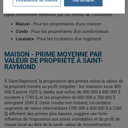
Personnaliser les témoins
Tout accepter
construction et votre historique d'assurance. Sélectionnez le
profil qui correspond à votre situation pour voir les primes
types récemment obtenues par les clients de ClicAssure.
Maison
- Pour les propriétaires d'une maison
Condo
- Pour les propriétaires d'un condominium
Locataire
- Pour les locataires d'un logement
MAISON - PRIME MOYENNE PAR
VALEUR DE PROPRIÉTÉ À SAINT-
RAYMOND
À Saint-Raymond, la progression des primes selon la valeur de
la propriété montre un profil irrégulier : les maisons sous 400
000 $ paient 1525 $, tandis que celles de 500 000 à 600 000 $
montent à 1743 $, et les propriétés de 600 000 à 700 000 $
atteignent 2049 $. Cette courbe non linéaire, où certains
segments de valeur intermédiaire (700 000 à 800 000 $ à 1280
$) affichent des primes plus basses, suggère une forte
influence de l'exposition aux zones inondables et du profil de
risque local au-delà de la seule valeur de reconstruction.