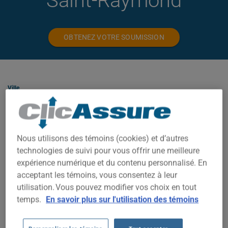
Saint-Raymond
OBTENEZ VOTRE SOUMISSION
Ville
Type
Nous utilisons des témoins (cookies) et d’autres
technologies de suivi pour vous offrir une meilleure
expérience numérique et du contenu personnalisé. En
acceptant les témoins, vous consentez à leur
ASSURANCE HABITATION À SAINT-
utilisation. Vous pouvez modifier vos choix en tout
RAYMOND
temps.
En savoir plus sur l'utilisation des témoins
À Saint-Raymond, votre prime dépend de plusieurs facteurs : la
valeur de la propriété, le code postal exact, l'année de