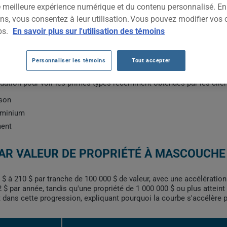
ne meilleure expérience numérique et du contenu personnalisé. E
ns, vous consentez à leur utilisation. Vous pouvez modifier vos 
ps.
En savoir plus sur l'utilisation des témoins
MASCOUCHE
Personnaliser les témoins
Tout accepter
teurs : la valeur de la propriété, le code postal exact, l'année de 
ituation pour voir les primes types récemment obtenues par les clie
ison
dominium
ment
AR VALEUR DE PROPRIÉTÉ À MASCOUCHE
$ à 210 $ par tranche de 100 000 $ de valeur, avec une accélération
 $ par année, tandis qu'une propriété de 1 000 000 $ ou plus atteint
t dans cette progression, expliquant pourquoi la courbe s'accélère p