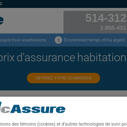
EC
514-312
1-855-431
usqu'à trois soumissions
Économisez temps et/ou argent
3
rix d'assurance habitati
OBTENEZ VOTRE SOUMISSION
isons des témoins (cookies) et d’autres technologies de suivi p