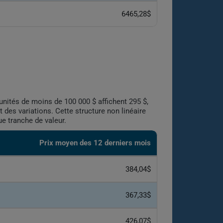
6465,28$
unités de moins de 100 000 $ affichent 295 $,
 des variations. Cette structure non linéaire
ue tranche de valeur.
Prix moyen des 12 derniers mois
384,04$
367,33$
426,07$