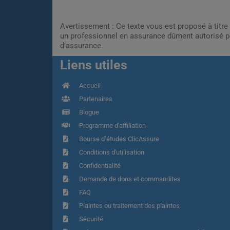
Avertissement : Ce texte vous est proposé à titre 
un professionnel en assurance dûment autorisé pe
d’assurance.
Liens utiles
Accueil
Partenaires
Blogue
Programme d'affiliation
Bourse d’études ClicAssure
Conditions d'utilisation
Confidentialité
Demande de dons et commandites
FAQ
Plaintes ou traitement des plaintes
Sécurité