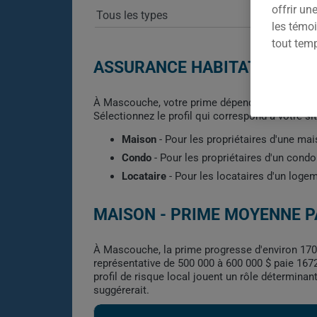
offrir u
les témoi
tout tem
ASSURANCE HABITATION À 
À Mascouche, votre prime dépend de plusieurs fac
Sélectionnez le profil qui correspond à votre s
Maison
- Pour les propriétaires d'une ma
Condo
- Pour les propriétaires d'un con
Locataire
- Pour les locataires d'un loge
MAISON - PRIME MOYENNE P
À Mascouche, la prime progresse d'environ 170 
représentative de 500 000 à 600 000 $ paie 1672
profil de risque local jouent un rôle déterminan
suggérerait.