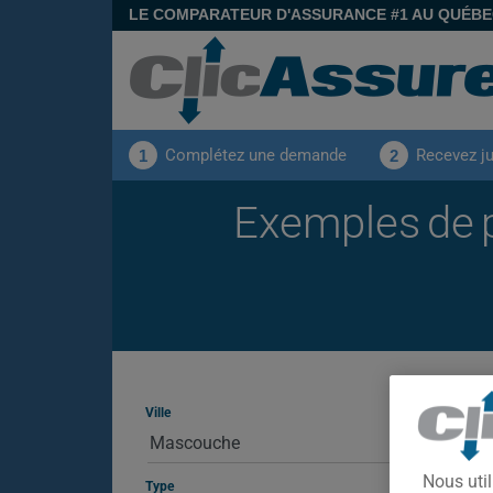
LE COMPARATEUR D'ASSURANCE #1 AU QUÉB
Complétez une demande
Recevez j
1
2
Exemples de p
Ville
Nous util
Type