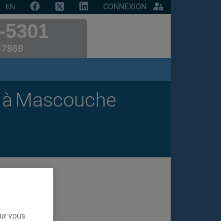
CONNEXION
EN
-5301
-7869
on à Mascouche
our vous