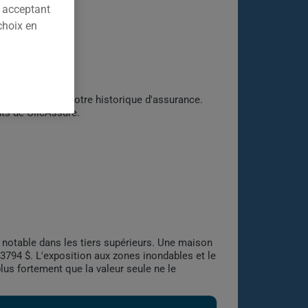
n acceptant
choix en
construction et votre historique d'assurance.
nts de ClicAssure.
 notable dans les tiers supérieurs. Une maison
 3794 $. L'exposition aux zones inondables et le
lus fortement que la valeur seule ne le