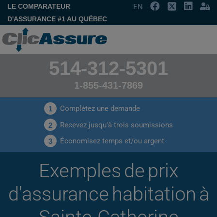
LE COMPARATEUR
EN
D'ASSURANCE #1 AU QUÉBEC
514-312-5301
1-855-431-7869
Complétez une demande
1
Recevez jusqu'à trois soumissions
2
Économisez temps et/ou argent
3
Exemples de prix
d'assurance habitation à