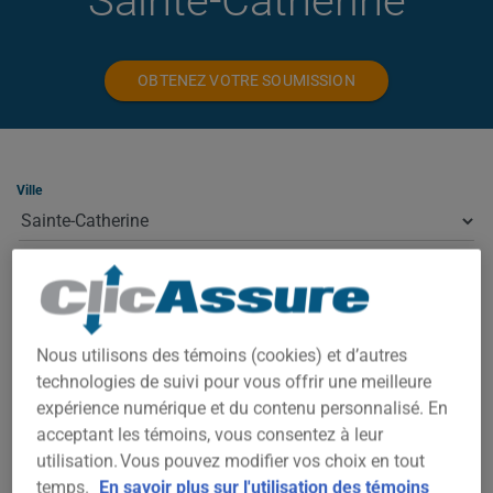
Sainte-Catherine
OBTENEZ VOTRE SOUMISSION
Ville
Type
Nous utilisons des témoins (cookies) et d’autres
technologies de suivi pour vous offrir une meilleure
ASSURANCE HABITATION À SAINTE-
CATHERINE
expérience numérique et du contenu personnalisé. En
acceptant les témoins, vous consentez à leur
utilisation. Vous pouvez modifier vos choix en tout
À Sainte-Catherine, votre prime dépend de plusieurs facteurs :
temps.
En savoir plus sur l'utilisation des témoins
la valeur de la propriété, le code postal exact, l'année de