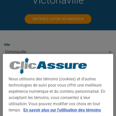
Victoriaville
OBTENEZ VOTRE SOUMISSION
Ville
Type
Nous utilisons des témoins (cookies) et d’autres
technologies de suivi pour vous offrir une meilleure
ASSURANCE HABITATION À
expérience numérique et du contenu personnalisé. En
VICTORIAVILLE
acceptant les témoins, vous consentez à leur
utilisation. Vous pouvez modifier vos choix en tout
À Victoriaville, votre prime dépend de plusieurs facteurs : la
temps.
En savoir plus sur l'utilisation des témoins
valeur de la propriété, le code postal exact, l'année de