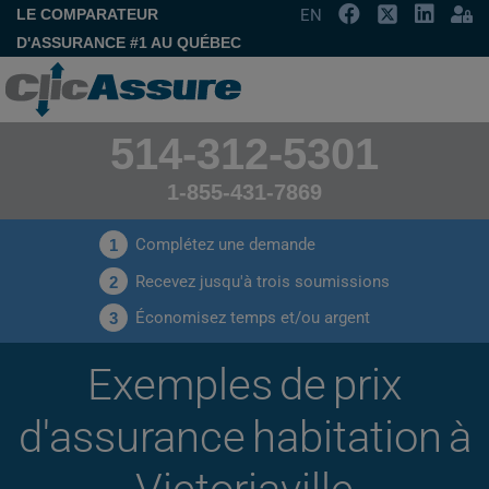
LE COMPARATEUR
EN
D'ASSURANCE #1 AU QUÉBEC
514-312-5301
1-855-431-7869
Complétez une demande
1
Recevez jusqu'à trois soumissions
2
Économisez temps et/ou argent
3
Exemples de prix
d'assurance habitation à