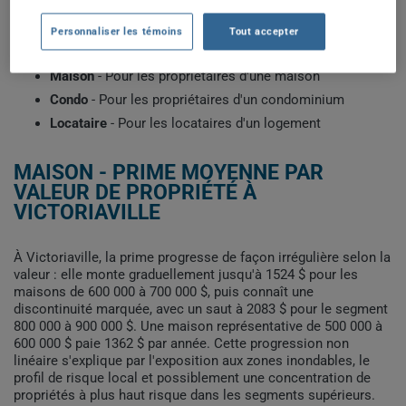
construction et votre historique d'assurance. Sélectionnez le
profil qui correspond à votre situation pour voir les primes
Personnaliser les témoins
Tout accepter
types récemment obtenues par les clients de ClicAssure.
Maison
- Pour les propriétaires d'une maison
Condo
- Pour les propriétaires d'un condominium
Locataire
- Pour les locataires d'un logement
MAISON - PRIME MOYENNE PAR
VALEUR DE PROPRIÉTÉ À
VICTORIAVILLE
À Victoriaville, la prime progresse de façon irrégulière selon la
valeur : elle monte graduellement jusqu'à 1524 $ pour les
maisons de 600 000 à 700 000 $, puis connaît une
discontinuité marquée, avec un saut à 2083 $ pour le segment
800 000 à 900 000 $. Une maison représentative de 500 000 à
600 000 $ paie 1362 $ par année. Cette progression non
linéaire s'explique par l'exposition aux zones inondables, le
profil de risque local et possiblement une concentration de
propriétés à plus haut risque dans les segments supérieurs.