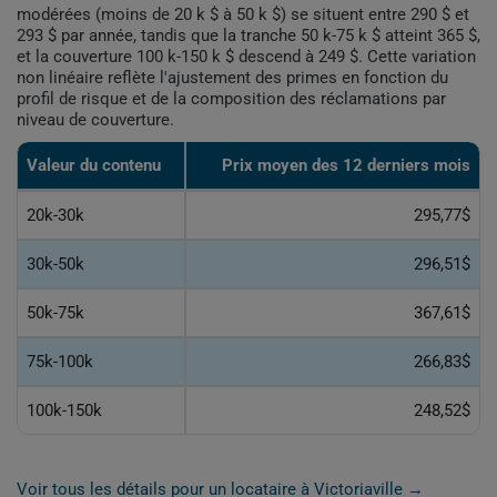
modérées (moins de 20 k $ à 50 k $) se situent entre 290 $ et
293 $ par année, tandis que la tranche 50 k-75 k $ atteint 365 $,
et la couverture 100 k-150 k $ descend à 249 $. Cette variation
non linéaire reflète l'ajustement des primes en fonction du
profil de risque et de la composition des réclamations par
niveau de couverture.
Valeur du contenu
Prix moyen des 12 derniers mois
20k-30k
295,77$
30k-50k
296,51$
50k-75k
367,61$
75k-100k
266,83$
100k-150k
248,52$
Voir tous les détails pour un locataire à Victoriaville →