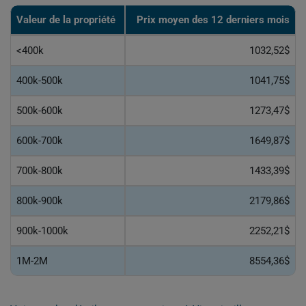
Valeur de la propriété
Prix moyen des 12 derniers mois
<400k
1032,52$
400k-500k
1041,75$
500k-600k
1273,47$
600k-700k
1649,87$
700k-800k
1433,39$
800k-900k
2179,86$
900k-1000k
2252,21$
1M-2M
8554,36$