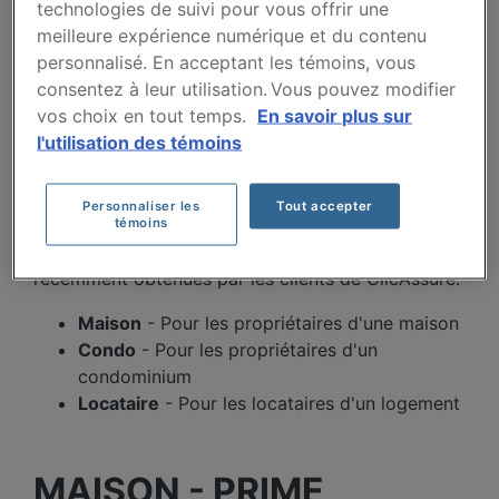
ASSURANCE
technologies de suivi pour vous offrir une
meilleure expérience numérique et du contenu
HABITATION À SAINT-
personnalisé. En acceptant les témoins, vous
EUSTACHE
consentez à leur utilisation. Vous pouvez modifier
vos choix en tout temps.
En savoir plus sur
l'utilisation des témoins
À Saint-Eustache, votre prime dépend de plusieurs
facteurs : la valeur de la propriété, le code postal
exact, l'année de construction et votre historique
Personnaliser les
Tout accepter
d'assurance. Sélectionnez le profil qui correspond
témoins
à votre situation pour voir les primes types
récemment obtenues par les clients de ClicAssure.
Maison
- Pour les propriétaires d'une maison
Condo
- Pour les propriétaires d'un
condominium
Locataire
- Pour les locataires d'un logement
MAISON - PRIME