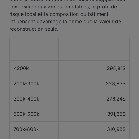
l'exposition aux zones inondables, le profil de
risque local et la composition du bâtiment
influencent davantage la prime que la valeur de
reconstruction seule.
Valeur de la
Prix moyen des 12
propriété
derniers mois
<200k
295,91$
200k-300k
223,83$
300k-400k
276,24$
500k-600k
391,65$
700k-800k
310,98$