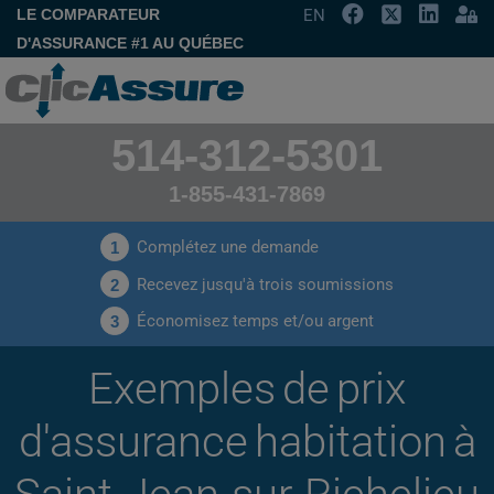
LE COMPARATEUR
EN
D'ASSURANCE #1 AU QUÉBEC
514-312-5301
1-855-431-7869
Complétez une demande
1
Recevez jusqu'à trois soumissions
2
Économisez temps et/ou argent
3
Exemples de prix
d'assurance habitation à