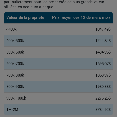
particulièrement pour les propriétés de plus grande valeur
situées en secteurs à risque.
Valeur de la propriété
Prix moyen des 12 derniers mois
<400k
1047,49$
400k-500k
1244,84$
500k-600k
1434,95$
600k-700k
1695,07$
700k-800k
1858,97$
800k-900k
1980,38$
900k-1000k
2276,26$
1M-2M
3784,92$