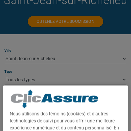
Saint-Jean-sur-Richelieu
OBTENEZ VOTRE SOUMISSION
Ville
Type
ASSURANCE HABITATION À SAINT-
JEAN-SUR-RICHELIEU
Nous utilisons des témoins (cookies) et d’autres
technologies de suivi pour vous offrir une meilleure
À Saint-Jean-sur-Richelieu, votre prime dépend de plusieurs
expérience numérique et du contenu personnalisé. En
facteurs : la valeur de la propriété, le code postal exact,