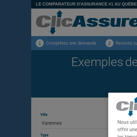
LE COMPARATEUR D'ASSURANCE #1 AU QUÉB
Complétez une demande
Recevez j
1
2
Exemples de 
Ville
Nous util
offrir u
Type
les témoi