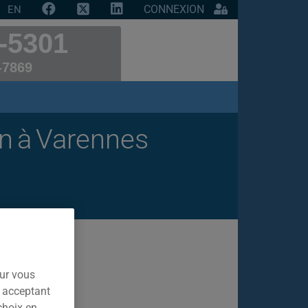
CONNEXION
EN
-5301
-7869
on à Varennes
our vous
n acceptant
choix en