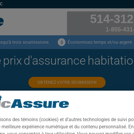
EC
514-312
1-855-431
usqu'à trois soumissions
Économisez temps et/ou argent
3
prix d'assurance habitati
OBTENEZ VOTRE SOUMISSION
isons des témoins (cookies) et d’autres technologies de suivi p
ne meilleure expérience numérique et du contenu personnalisé. E
ns, vous consentez à leur utilisation. Vous pouvez modifier vos 