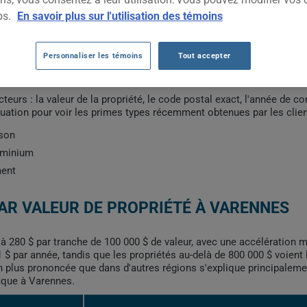
ps.
En savoir plus sur l'utilisation des témoins
Personnaliser les témoins
Tout accepter
VARENNES
eurs : la valeur de la propriété, le code postal exact, l'année de co
ituation pour voir les primes types récemment obtenues par les clie
ison
dominium
ment
AR VALEUR DE PROPRIÉTÉ À VARENNES
 à 280 $ par tranche de 100 000 $ de valeur, avec une accélération 
 $ par année, tandis que les propriétés au-delà de 800 000 $ voien
 plus prononcée que dans d'autres régions s'explique principaleme
fique à Varennes.