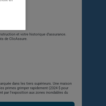
nstruction et votre historique d'assurance.
nts de ClicAssure.
marquée dans les tiers supérieurs. Une maison
t les primes grimper rapidement (2324 $ pour
nt par l'exposition aux zones inondables du