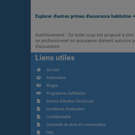
Explorer d'autres primes d'assurance habitation
Avertissement : Ce texte vous est proposé à titre 
un professionnel en assurance dûment autorisé pe
d’assurance.
Liens utiles
Accueil
Partenaires
Blogue
Programme d'affiliation
Bourse d’études ClicAssure
Conditions d'utilisation
Confidentialité
Demande de dons et commandites
FAQ