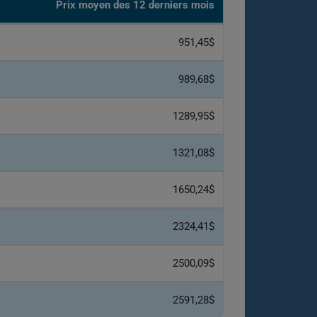
Prix moyen des 12 derniers mois
951,45$
989,68$
1289,95$
1321,08$
1650,24$
2324,41$
2500,09$
2591,28$