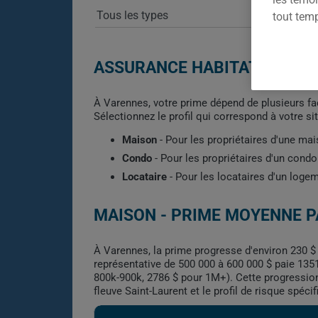
tout tem
ASSURANCE HABITATION À 
À Varennes, votre prime dépend de plusieurs fact
Sélectionnez le profil qui correspond à votre s
Maison
- Pour les propriétaires d'une ma
Condo
- Pour les propriétaires d'un con
Locataire
- Pour les locataires d'un loge
MAISON - PRIME MOYENNE P
À Varennes, la prime progresse d'environ 230 $
représentative de 500 000 à 600 000 $ paie 1351
800k-900k, 2786 $ pour 1M+). Cette progression
fleuve Saint-Laurent et le profil de risque spéci