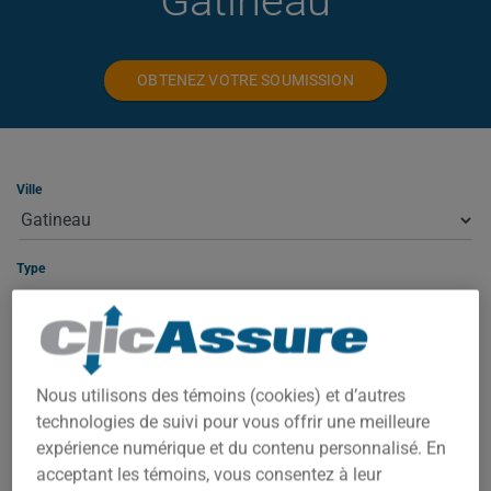
Gatineau
OBTENEZ VOTRE SOUMISSION
Ville
Type
ASSURANCE HABITATION À GATINEAU
Nous utilisons des témoins (cookies) et d’autres
technologies de suivi pour vous offrir une meilleure
À Gatineau, votre prime dépend de plusieurs facteurs : la
expérience numérique et du contenu personnalisé. En
valeur de la propriété, le code postal exact, l'année de
acceptant les témoins, vous consentez à leur
construction et votre historique d'assurance. Sélectionnez le