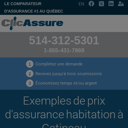
LE COMPARATEUR
EN
D'ASSURANCE #1 AU QUÉBEC
514-312-5301
1-855-431-7869
Complétez une demande
1
Recevez jusqu'à trois soumissions
2
Économisez temps et/ou argent
3
Exemples de prix
d'assurance habitation à