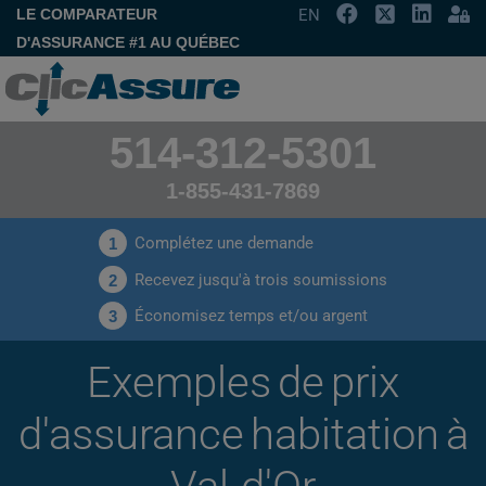
LE COMPARATEUR
EN
D'ASSURANCE #1 AU QUÉBEC
514-312-5301
1-855-431-7869
Complétez une demande
1
Recevez jusqu'à trois soumissions
2
Économisez temps et/ou argent
3
Exemples de prix
d'assurance habitation à