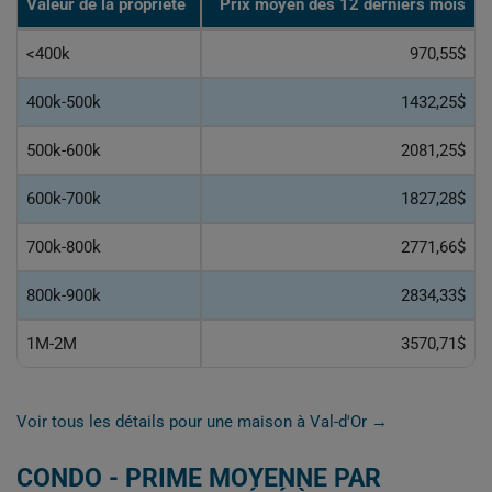
Valeur de la propriété
Prix moyen des 12 derniers mois
<400k
970,55$
400k-500k
1432,25$
500k-600k
2081,25$
600k-700k
1827,28$
700k-800k
2771,66$
800k-900k
2834,33$
1M-2M
3570,71$
Voir tous les détails pour une maison à Val-d'Or →
CONDO - PRIME MOYENNE PAR