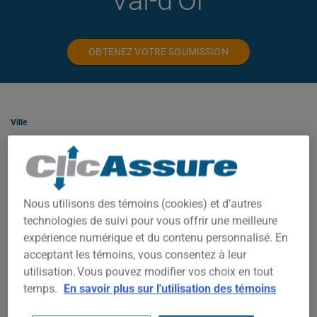
Val-d'Or
OBTENEZ VOTRE SOUMISSION
Ville
Type
Nous utilisons des témoins (cookies) et d’autres
technologies de suivi pour vous offrir une meilleure
expérience numérique et du contenu personnalisé. En
ASSURANCE HABITATION À VAL-D'OR
acceptant les témoins, vous consentez à leur
utilisation. Vous pouvez modifier vos choix en tout
À Val-d'Or, votre prime dépend de plusieurs facteurs : la valeur
temps.
En savoir plus sur l'utilisation des témoins
de la propriété, le code postal exact, l'année de construction et
votre historique d'assurance. Sélectionnez le profil qui