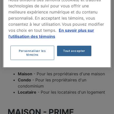
ASSURANCE
technologies de suivi pour vous offrir une
HABITATION À
meilleure expérience numérique et du contenu
personnalisé. En acceptant les témoins, vous
SHERBROOKE
consentez à leur utilisation. Vous pouvez modifier
vos choix en tout temps.
En savoir plus sur
À Sherbrooke, votre prime dépend de plusieurs
l'utilisation des témoins
facteurs : la valeur de la propriété, le code postal
exact, l'année de construction et votre historique
d'assurance. Sélectionnez le profil qui correspond
Personnaliser les
Tout accepter
témoins
à votre situation pour voir les primes types
récemment obtenues par les clients de ClicAssure.
Maison
- Pour les propriétaires d'une maison
Condo
- Pour les propriétaires d'un
condominium
Locataire
- Pour les locataires d'un logement
MAISON - PRIME