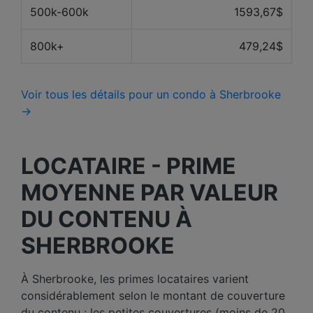
500k-600k
1593,67$
800k+
479,24$
Voir tous les détails pour un condo à Sherbrooke
→
LOCATAIRE - PRIME
MOYENNE PAR VALEUR
DU CONTENU À
SHERBROOKE
À Sherbrooke, les primes locataires varient
considérablement selon le montant de couverture
du contenu : les petites couvertures (moins de 20