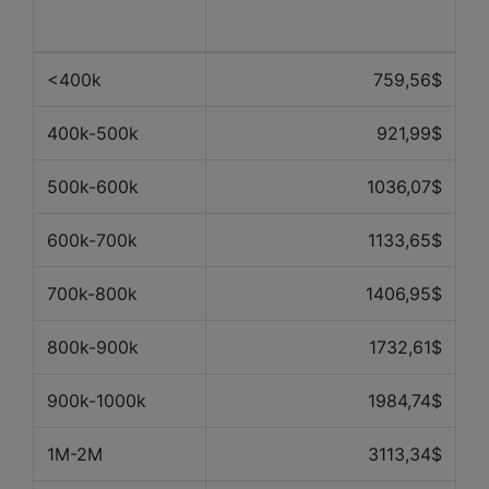
propriété
derniers mois
<400k
759,56$
400k-500k
921,99$
500k-600k
1036,07$
600k-700k
1133,65$
700k-800k
1406,95$
800k-900k
1732,61$
900k-1000k
1984,74$
1M-2M
3113,34$