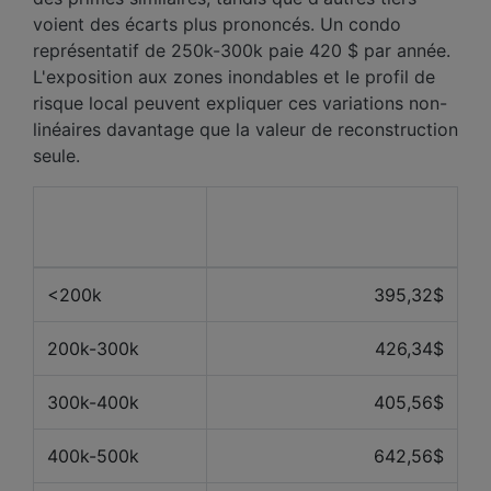
voient des écarts plus prononcés. Un condo
représentatif de 250k-300k paie 420 $ par année.
L'exposition aux zones inondables et le profil de
risque local peuvent expliquer ces variations non-
linéaires davantage que la valeur de reconstruction
seule.
Valeur de la
Prix moyen des 12
propriété
derniers mois
<200k
395,32$
200k-300k
426,34$
300k-400k
405,56$
400k-500k
642,56$