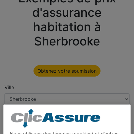
d'assurance
habitation à
Sherbrooke
Obtenez votre soumission
Ville
Type
Nous utilisons des témoins (cookies) et d’autres