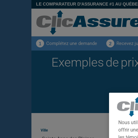
LE COMPARATEUR D'ASSURANCE #1 AU QUÉB
Complétez une demande
Recevez j
1
2
Exemples de prix
Nous util
offrir u
Ville
les témoi