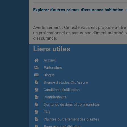
Explorer d'autres primes d'assurance habitation
Avertissement : Ce texte vous est proposé à titre 
un professionnel en assurance dûment autorisé pe
d’assurance.
Liens utiles
Accueil
Partenaires
Blogue
Bourse d’études ClicAssure
Conditions d'utilisation
Confidentialité
Demande de dons et commandites
FAQ
Plaintes ou traitement des plaintes
Programme d'affiliation