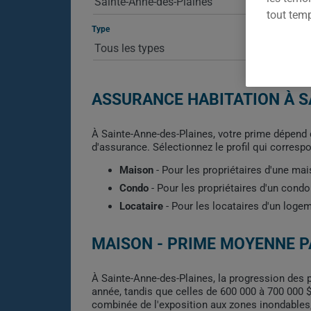
tout tem
Type
ASSURANCE HABITATION À S
À Sainte-Anne-des-Plaines, votre prime dépend de
d'assurance. Sélectionnez le profil qui corresp
Maison
- Pour les propriétaires d'une ma
Condo
- Pour les propriétaires d'un con
Locataire
- Pour les locataires d'un loge
MAISON - PRIME MOYENNE P
À Sainte-Anne-des-Plaines, la progression des p
année, tandis que celles de 600 000 à 700 000 $
combinée de l'exposition aux zones inondables, 