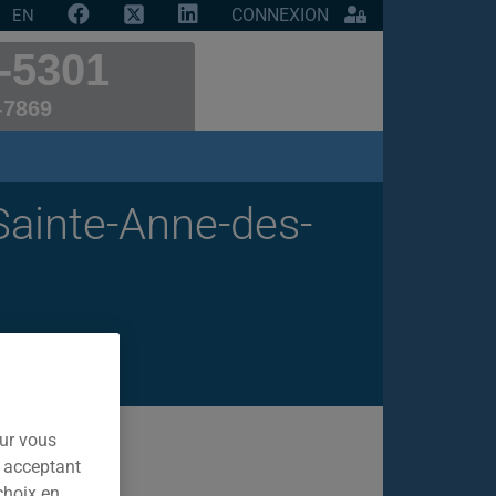
CONNEXION
EN
-5301
-7869
 Sainte-Anne-des-
our vous
n acceptant
choix en