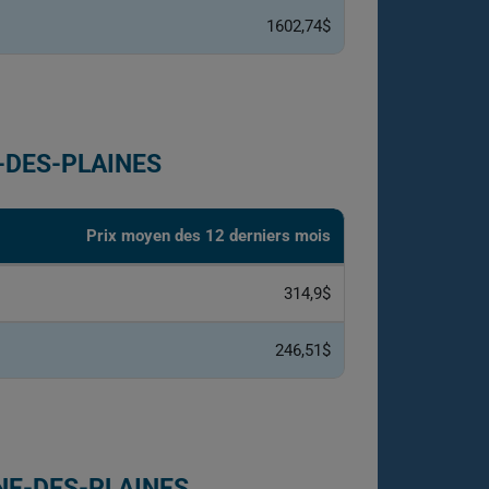
1602,74$
-DES-PLAINES
Prix moyen des 12 derniers mois
314,9$
246,51$
NE-DES-PLAINES