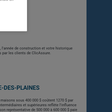
, l'année de construction et votre historique
 par les clients de ClicAssure.
E-DES-PLAINES
les maisons sous 400 000 $ coûtent 1270 $ par
termédiaires et supérieures reflète l'influence
ison représentative de 500 000 à 600 000 $ paie