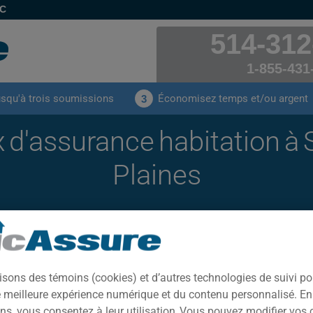
EC
514-312
1-855-431
usqu'à trois soumissions
Économisez temps et/ou argent
3
 d'assurance habitation à
Plaines
OBTENEZ VOTRE SOUMISSION
isons des témoins (cookies) et d’autres technologies de suivi p
ne meilleure expérience numérique et du contenu personnalisé. E
ns, vous consentez à leur utilisation. Vous pouvez modifier vos 