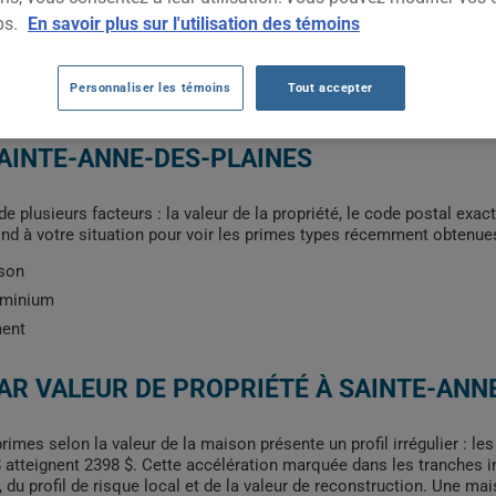
ps.
En savoir plus sur l'utilisation des témoins
Personnaliser les témoins
Tout accepter
AINTE-ANNE-DES-PLAINES
 plusieurs facteurs : la valeur de la propriété, le code postal exact
ond à votre situation pour voir les primes types récemment obtenues
ison
dominium
ment
AR VALEUR DE PROPRIÉTÉ À SAINTE-ANN
rimes selon la valeur de la maison présente un profil irrégulier : 
 atteignent 2398 $. Cette accélération marquée dans les tranches in
du profil de risque local et de la valeur de reconstruction. Une ma