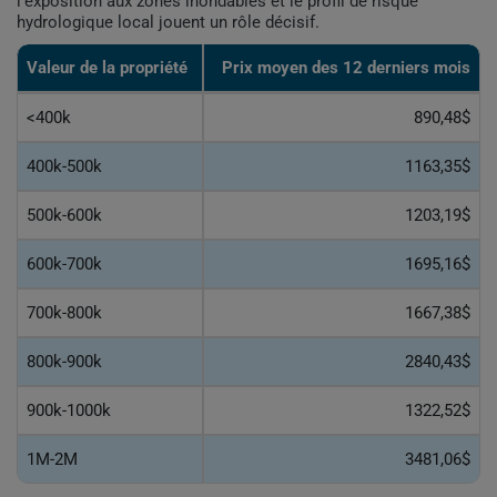
l'exposition aux zones inondables et le profil de risque
hydrologique local jouent un rôle décisif.
Valeur de la propriété
Prix moyen des 12 derniers mois
<400k
890,48$
400k-500k
1163,35$
500k-600k
1203,19$
600k-700k
1695,16$
700k-800k
1667,38$
800k-900k
2840,43$
900k-1000k
1322,52$
1M-2M
3481,06$