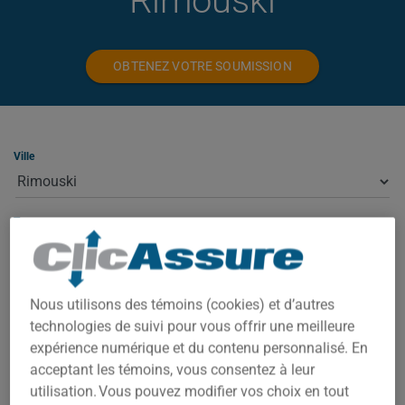
Rimouski
OBTENEZ VOTRE SOUMISSION
Ville
Type
Nous utilisons des témoins (cookies) et d’autres
ASSURANCE HABITATION À RIMOUSKI
technologies de suivi pour vous offrir une meilleure
expérience numérique et du contenu personnalisé. En
À Rimouski, votre prime dépend de plusieurs facteurs : la
acceptant les témoins, vous consentez à leur
valeur de la propriété, le code postal exact, l'année de
utilisation. Vous pouvez modifier vos choix en tout
construction et votre historique d'assurance. Sélectionnez le