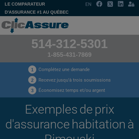
LE COMPARATEUR
EN
D'ASSURANCE #1 AU QUÉBEC
514-312-5301
1-855-431-7869
Complétez une demande
1
Recevez jusqu'à trois soumissions
2
Économisez temps et/ou argent
3
Exemples de prix
d'assurance habitation à