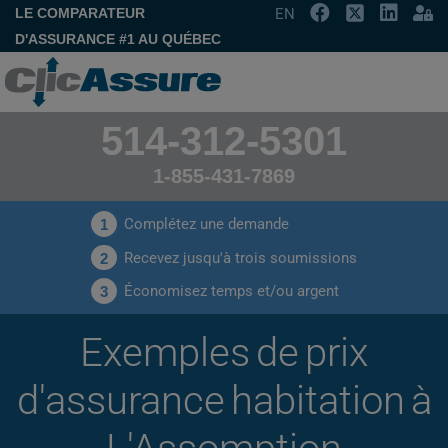
LE COMPARATEUR
EN
D'ASSURANCE #1 AU QUÉBEC
514-312-5301
1-855-431-7869
Complétez une demande
1
Recevez jusqu'à trois soumissions
2
Économisez temps et/ou argent
3
Exemples de prix
d'assurance habitation à