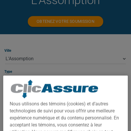
L'Assomption
OBTENEZ VOTRE SOUMISSION
Ville
Type
ASSURANCE HABITATION À
Nous utilisons des témoins (cookies) et d’autres
L'ASSOMPTION
technologies de suivi pour vous offrir une meilleure
expérience numérique et du contenu personnalisé. En
À L'Assomption, votre prime dépend de plusieurs facteurs : la
acceptant les témoins, vous consentez à leur
valeur de la propriété, le code postal exact, l'année de