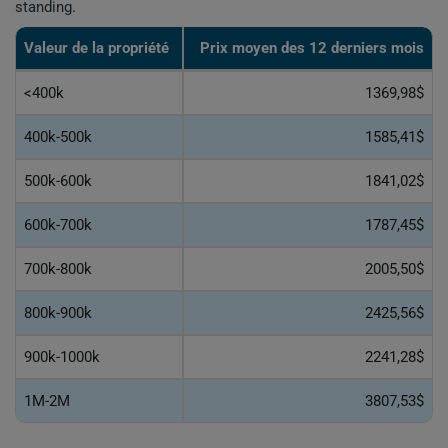
standing.
Valeur de la propriété
Prix moyen des 12 derniers mois
<400k
1369,98$
400k-500k
1585,41$
500k-600k
1841,02$
600k-700k
1787,45$
700k-800k
2005,50$
800k-900k
2425,56$
900k-1000k
2241,28$
1M-2M
3807,53$