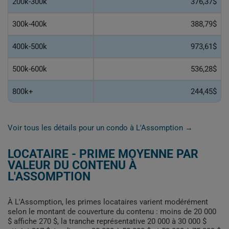
200k-300k
376,37$
300k-400k
388,79$
400k-500k
973,61$
500k-600k
536,28$
800k+
244,45$
Voir tous les détails pour un condo à L'Assomption →
LOCATAIRE - PRIME MOYENNE PAR
VALEUR DU CONTENU À
L'ASSOMPTION
À L'Assomption, les primes locataires varient modérément
selon le montant de couverture du contenu : moins de 20 000
$ affiche 270 $, la tranche représentative 20 000 à 30 000 $