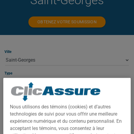
Saint-Georges
OBTENEZ VOTRE SOUMISSION
Ville
Type
ASSURANCE HABITATION À SAINT-
Nous utilisons des témoins (cookies) et d’autres
GEORGES
technologies de suivi pour vous offrir une meilleure
expérience numérique et du contenu personnalisé. En
À Saint-Georges, votre prime dépend de plusieurs facteurs : la
acceptant les témoins, vous consentez à leur
valeur de la propriété, le code postal exact, l'année de