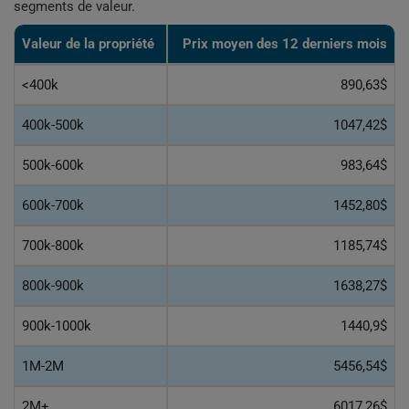
segments de valeur.
Valeur de la propriété
Prix moyen des 12 derniers mois
<400k
890,63$
400k-500k
1047,42$
500k-600k
983,64$
600k-700k
1452,80$
700k-800k
1185,74$
800k-900k
1638,27$
900k-1000k
1440,9$
1M-2M
5456,54$
2M+
6017,26$