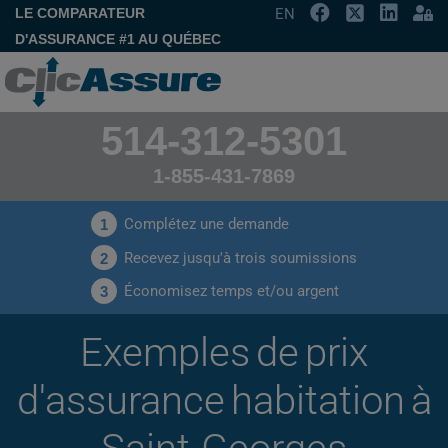
LE COMPARATEUR
EN
D'ASSURANCE #1 AU QUÉBEC
514-312-5301
1-855-431-7869
Complétez une demande
1
Recevez jusqu'à trois soumissions
2
Économisez temps et/ou argent
3
Exemples de prix
d'assurance habitation à